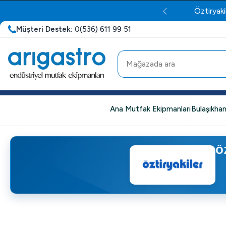
Öztiryaki
Müşteri Destek:
0(536) 611 99 51
Ana Mutfak Ekipmanları
Bulaşıkhan
Ö