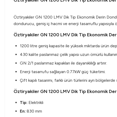
Öztiryakiler GN 1200 LMV Dik Tip Ekonomik Deri
Öztiryakiler GN 1200 LMV Dik Tip Ekonomik Derin Dondurucu
dondurucu, geniş iç hacmi ve enerji tasarruflu yapısıyla 
Öztiryakiler GN 1200 LMV Dik Tip Ekonomik Derin
1200 litre geniş kapasite ile yüksek miktarda ürün de
430 kalite paslanmaz çelik yapısı uzun ömürlü kullanım
GN 2/1 paslanmaz kapakları ile dayanıklılığı artırır.
Enerji tasarrufu sağlayan 0.77kW güç tüketimi.
Çift kapılı tasarımı, farklı ürün türlerini ayrı bölgelerd
Öztiryakiler GN 1200 LMV Dik Tip Ekonomik Deri
Tip:
Elektrikli
En:
830 mm