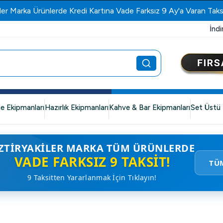
ler Marka Ürünlerde Kredi Kartına Vade Farksız 9 Ay'a Varan Taks
İndi
e Ekipmanları
Hazırlık Ekipmanları
Kahve & Bar Ekipmanları
Set Üstü 
ZTIRYAKILER MARKA TÜM ÜRÜNLERDE
VADE FARKSIZ 9 TAKSIT!
TÜ
9 Taksitten Yararlanmak İçin Tıklayın!