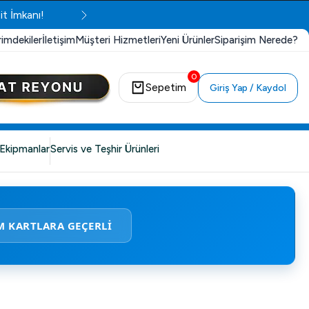
it İmkanı!
rimdekiler
İletişim
Müşteri Hizmetleri
Yeni Ürünler
Siparişim Nerede?
0
Sepetim
Giriş Yap / Kaydol
Ekipmanlar
Servis ve Teşhir Ürünleri
M KARTLARA GEÇERLİ