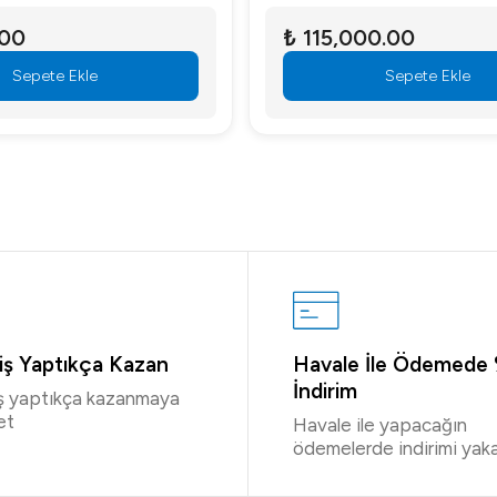
.00
₺ 115,000.00
Sepete Ekle
Sepete Ekle
riş Yaptıkça Kazan
Havale İle Ödemede
İndirim
iş yaptıkça kazanmaya
et
Havale ile yapacağın
ödemelerde indirimi yaka