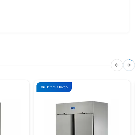
Ücretsiz Kargo
iyatlar üzerinden müşterilere sunulmaktadır. Fiyatlar
ini düşürmeye yardımcı olurken, büyük kapasitesi