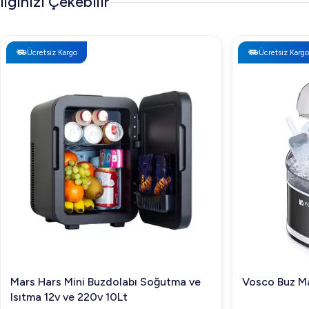
İlginizi Çekebilir
Ücretsiz Kargo
Ücretsiz Kargo
Mars Hars Mini Buzdolabı Soğutma ve
Vosco Buz Ma
Isıtma 12v ve 220v 10Lt