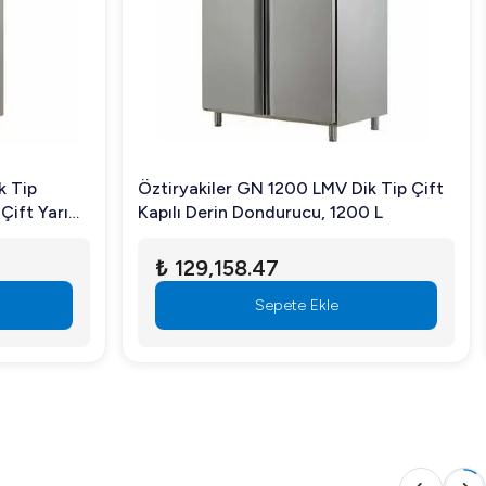
k Tip
Öztiryakiler GN 1200 LMV Dik Tip Çift
Çift Yarım
Kapılı Derin Dondurucu, 1200 L
₺ 129,158.47
Sepete Ekle
lgi ve sipariş için web sitemizi ziyaret edin ya da bizimle