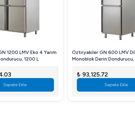
ik yapısı, hijyen ve dayanıklılık standartlarını yükseltir.
 idealdir.
 GN 1200 LMV Eko 4 Yarım
Öztiryakiler GN 600 LMV Di
 Dondurucu, 1200 L
Monoblok Derin Dondurucu, 
Kapılı
ri temsilcimizle görüşebilirsiniz.
4.03
₺ 93,125.72
Sepete Ekle
Sepete Ekle
7kW gücünde çalışmaktadır.
 2 Kapılı ile mutfağınızı bir üst seviyeye taşıyın. Daha fazla bi