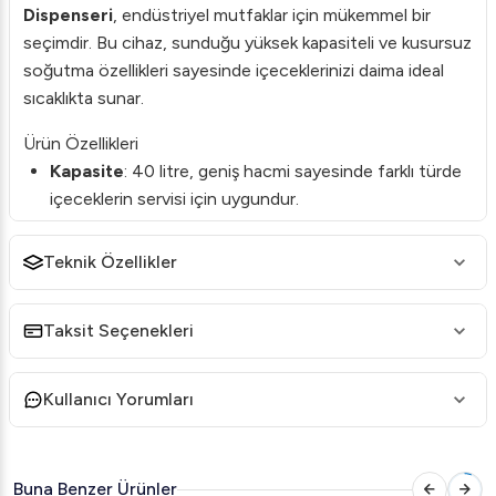
Dispenseri
, endüstriyel mutfaklar için mükemmel bir
seçimdir. Bu cihaz, sunduğu yüksek kapasiteli ve kusursuz
soğutma özellikleri sayesinde içeceklerinizi daima ideal
sıcaklıkta sunar.
Ürün Özellikleri
Kapasite
: 40 litre, geniş hacmi sayesinde farklı türde
içeceklerin servisi için uygundur.
Dijital Kontrol Paneli
: Kolay kullanım ve hızlı ayar
Teknik Özellikler
imkanı sunar.
Panaromik Tasarım
: Modern görünümü ile her türlü
ortamda şıklığını korur, içeceklerin görselliğini öne
Taksit Seçenekleri
çıkarır.
Renk
: Sarı, enerji dolu ve dikkat çekici bir renk sunar.
Kullanıcı Yorumları
Enerji Verimliliği
: Düşük enerji tüketimi ile
sürdürülebilir ve tasarruflu bir çözüm sunar.
Buna Benzer Ürünler