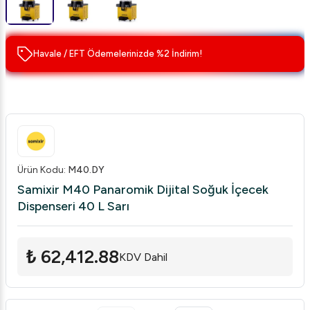
Havale / EFT Ödemelerinizde %2 İndirim!
Ürün Kodu
:
M40.DY
Samixir M40 Panaromik Dijital Soğuk İçecek
Dispenseri 40 L Sarı
₺ 62,412.88
KDV Dahil