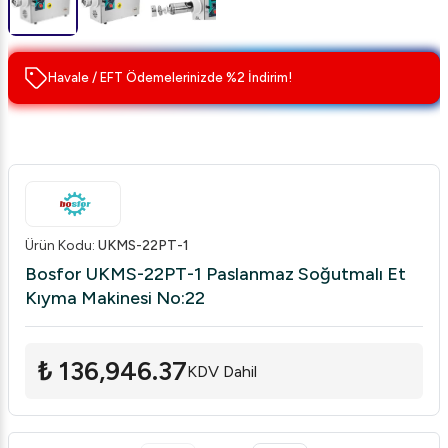
Havale / EFT Ödemelerinizde %2 İndirim!
Ürün Kodu
:
UKMS-22PT-1
Bosfor UKMS-22PT-1 Paslanmaz Soğutmalı Et
Kıyma Makinesi No:22
₺ 136,946.37
KDV Dahil