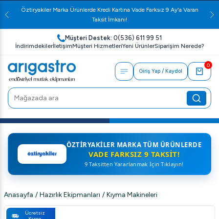
Öztiryakiler Marka Ürünlerde Kredi Kartına Vade Farksız 9 Ay'a Varan
Taksit İmkanı!
Müşteri Destek:
0(536) 611 99 51
İndirimdekiler
İletişim
Müşteri Hizmetleri
Yeni Ürünler
Siparişim Nerede?
0
Giriş Yap / Kaydol
ÖZTIRYAKILER MARKA TÜM ÜRÜNLERDE
VADE FARKSIZ 9 TAKSIT!
9 Taksitten Yararlanmak İçin Tıklayın!
Anasayfa
/
Hazırlık Ekipmanları
/
Kıyma Makineleri
Ücretsiz
Kargo