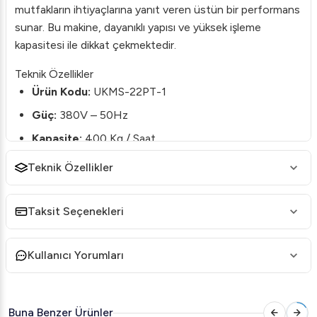
mutfakların ihtiyaçlarına yanıt veren üstün bir performans
sunar. Bu makine, dayanıklı yapısı ve yüksek işleme
kapasitesi ile dikkat çekmektedir.
Teknik Özellikler
Ürün Kodu:
UKMS-22PT-1
Güç:
380V – 50Hz
Kapasite:
400 Kg / Saat
Hız:
225 rpm
Teknik Özellikler
Motor Gücü:
1,5 Kw – 2 hp
Net Ölçüler ve Ağırlık:
29×96,5×40 cm / 73 kg
Taksit Seçenekleri
Paket Ölçüsü ve Ağırlık:
37x115x56 cm / 100 kg
Kullanıcı Yorumları
Hacim:
0,23 m3
Üstün Özellikler
1.
Paslanmaz Çelik Yapı:
Makinenin kafa, helezon ve
Buna Benzer Ürünler