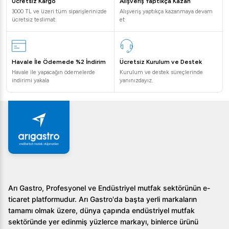
Ücretsiz Kargo
Alışveriş Yaptıkça Kazan
bir seçimdir. Dayanıklılığı ve kullanım kolaylığı ile endüstriyel
3000 TL ve üzeri tüm siparişlerinizde
Alışveriş yaptıkça kazanmaya devam
mutfaklarınızı mükemmel şekilde tamamlar. Daha fazla bilgi
ücretsiz teslimat.
et
ve satın alma işlemleri için bizimle iletişime geçebilirsiniz.
Havale İle Ödemede %2 İndirim
Ücretsiz Kurulum ve Destek
Havale ile yapacağın ödemelerde
Kurulum ve destek süreçlerinde
indirimi yakala
yanınızdayız.
Arı Gastro, Profesyonel ve Endüstriyel mutfak sektörünün e-
ticaret platformudur. Arı Gastro'da başta yerli markaların
tamamı olmak üzere, dünya çapında endüstriyel mutfak
sektöründe yer edinmiş yüzlerce markayı, binlerce ürünü