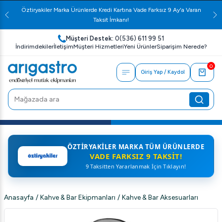
Öztiryakiler Marka Ürünlerde Kredi Kartına Vade Farksız 9 Ay'a Varan
Taksit İmkanı!
Müşteri Destek:
0(536) 611 99 51
İndirimdekiler
İletişim
Müşteri Hizmetleri
Yeni Ürünler
Siparişim Nerede?
0
Giriş Yap / Kaydol
ÖZTIRYAKILER MARKA TÜM ÜRÜNLERDE
VADE FARKSIZ 9 TAKSIT!
9 Taksitten Yararlanmak İçin Tıklayın!
Anasayfa
/
Kahve & Bar Ekipmanları
/
Kahve & Bar Aksesuarları