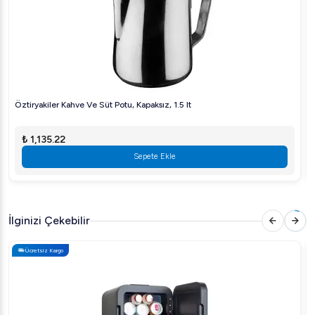
Öztiryakiler Kahve Ve Süt Potu, Kapaksız, 1.5 lt
₺ 1,135.22
Sepete Ekle
İlginizi Çekebilir
Ücretsiz Kargo