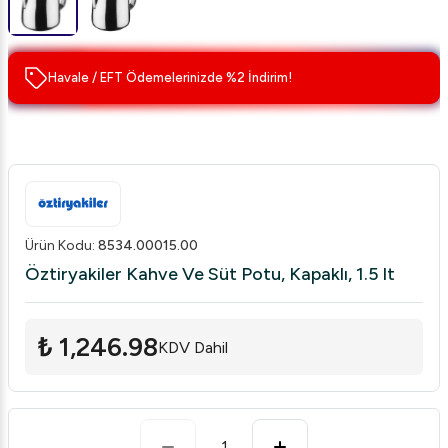
Havale / EFT Ödemelerinizde %2 İndirim!
Ürün Kodu
:
8534.00015.00
Öztiryakiler Kahve Ve Süt Potu, Kapaklı, 1.5 lt
₺ 1,246.98
KDV Dahil
1