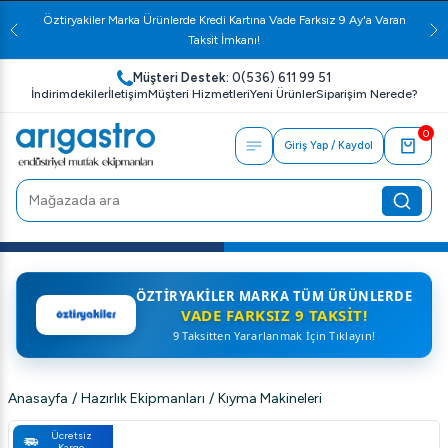
Öztiryakiler Marka Ürünlerde Kredi Kartına Vade Farksız 9 Ay'a Varan
Taksit İmkanı!
Müşteri Destek:
0(536) 611 99 51
İndirimdekiler
İletişim
Müşteri Hizmetleri
Yeni Ürünler
Siparişim Nerede?
0
Giriş Yap / Kaydol
ÖZTIRYAKILER MARKA TÜM ÜRÜNLERDE
VADE FARKSIZ 9 TAKSIT!
9 Taksitten Yararlanmak İçin Tıklayın!
Anasayfa
/
Hazırlık Ekipmanları
/
Kıyma Makineleri
Ücretsiz
Kargo