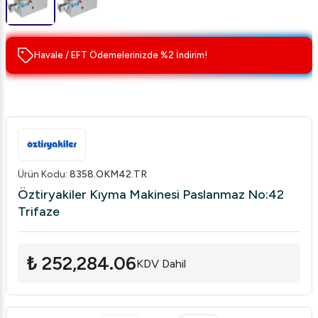
Havale / EFT Ödemelerinizde %2 İndirim!
Ürün Kodu
:
8358.OKM42.TR
Öztiryakiler Kıyma Makinesi Paslanmaz No:42
Trifaze
₺ 252,284.06
KDV Dahil