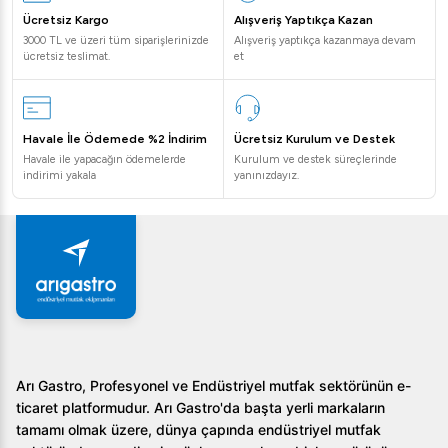
Ücretsiz Kargo
Alışveriş Yaptıkça Kazan
3000 TL ve üzeri tüm siparişlerinizde
Alışveriş yaptıkça kazanmaya devam
ücretsiz teslimat.
et
Havale İle Ödemede %2 İndirim
Ücretsiz Kurulum ve Destek
Havale ile yapacağın ödemelerde
Kurulum ve destek süreçlerinde
indirimi yakala
yanınızdayız.
Arı Gastro, Profesyonel ve Endüstriyel mutfak sektörünün e-
ticaret platformudur. Arı Gastro'da başta yerli markaların
tamamı olmak üzere, dünya çapında endüstriyel mutfak