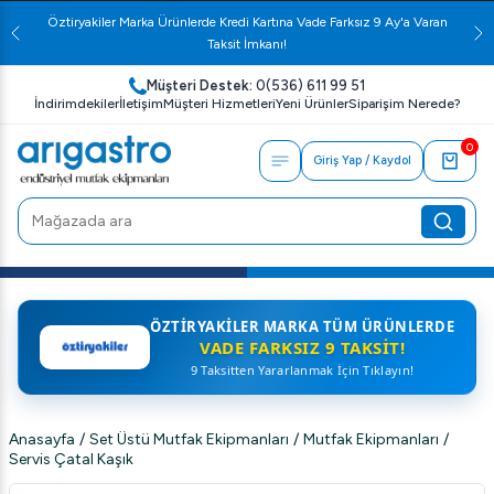
Öztiryakiler Marka Ürünlerde Kredi Kartına Vade Farksız 9 Ay'a Varan
Taksit İmkanı!
Müşteri Destek:
0(536) 611 99 51
İndirimdekiler
İletişim
Müşteri Hizmetleri
Yeni Ürünler
Siparişim Nerede?
0
Giriş Yap / Kaydol
ÖZTIRYAKILER MARKA TÜM ÜRÜNLERDE
VADE FARKSIZ 9 TAKSIT!
9 Taksitten Yararlanmak İçin Tıklayın!
Anasayfa
/
Set Üstü Mutfak Ekipmanları
/
Mutfak Ekipmanları
/
Servis Çatal Kaşık