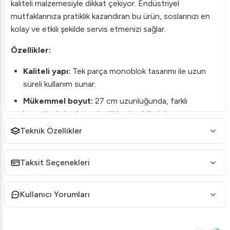
kaliteli malzemesiyle dikkat çekiyor. Endüstriyel
mutfaklarınıza pratiklik kazandıran bu ürün, soslarınızı en
kolay ve etkili şekilde servis etmenizi sağlar.
Özellikler:
Kaliteli yapı:
Tek parça monoblok tasarımı ile uzun
süreli kullanım sunar.
Mükemmel boyut:
27 cm uzunluğunda, farklı
boyutlarda kaplara rahatlıkla ulaşabilirsiniz.
Teknik Özellikler
Ergonomik tasarım:
Kullanım kolaylığı sağlayan
yandan tutuş özelliği ile konforlu bir deneyim sunar.
Kolay temizlik:
Paslanmaz çelikten üretilmiş yapısı
Taksit Seçenekleri
sayesinde temizlemesi son derece basittir.
Endüstriyel mutfaklar ve profesyonel kullanıcılar için ideal
Kullanıcı Yorumları
olan bu sos kaşığı, mutfakta verimliliğinizi artırmak için
mükemmel bir seçimdir. Öztiryakiler’in kalitesiyle uzun