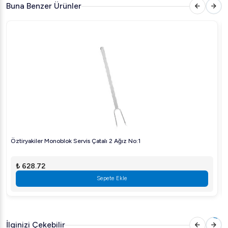
ömürlü kullanımın keyfini çıkarın!
Buna Benzer Ürünler
Öztiryakiler Monoblok Servis Çatalı 2 Ağız No:1
₺ 628.72
Sepete Ekle
İlginizi Çekebilir