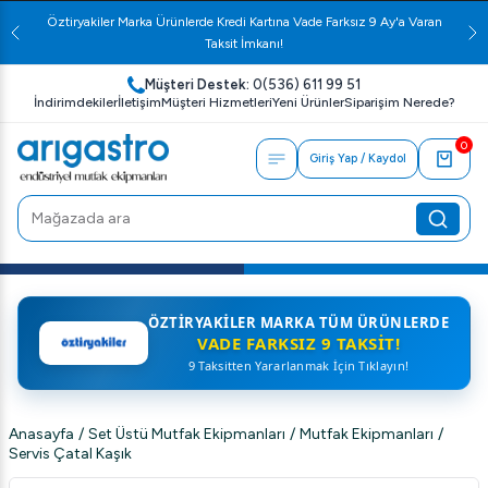
Öztiryakiler Marka Ürünlerde Kredi Kartına Vade Farksız 9 Ay'a Varan
Taksit İmkanı!
Müşteri Destek:
0(536) 611 99 51
İndirimdekiler
İletişim
Müşteri Hizmetleri
Yeni Ürünler
Siparişim Nerede?
0
Giriş Yap / Kaydol
ÖZTIRYAKILER MARKA TÜM ÜRÜNLERDE
VADE FARKSIZ 9 TAKSIT!
9 Taksitten Yararlanmak İçin Tıklayın!
Anasayfa
/
Set Üstü Mutfak Ekipmanları
/
Mutfak Ekipmanları
/
Servis Çatal Kaşık