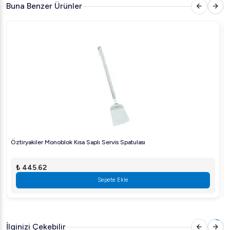
Buna Benzer Ürünler
Kullanım Alanları:
Restoranlar ve kafeteryalarda profesyonel mutfak
kullanımı için idealdir.
Ev tipi mutfaklarda da rahatlıkla kullanılabilir.
Bu pratik ve sağlam servis spatulası, hem profesyonel
şeflerin hem de evde yemek yapmayı sevenlerin
vazgeçilmez yardımcısı olacaktır. Öztiryakiler'in kalitesi ve
dayanıklılığı ile mutfakta işlerinizi daha kolay hale getirin.
Ürünü Türkiye çapında tüm mutfak ekipmanları
Öztiryakiler Monoblok Kısa Saplı Servis Spatulası
mağazalarında bulabilir veya online sipariş verebilirsiniz.
₺ 445.62
Sepete Ekle
İlginizi Çekebilir