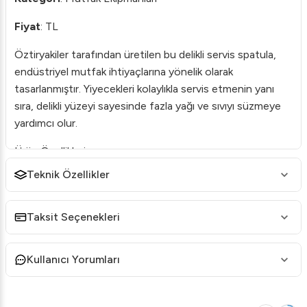
Fiyat
: TL
Öztiryakiler tarafından üretilen bu delikli servis spatula,
endüstriyel mutfak ihtiyaçlarına yönelik olarak
tasarlanmıştır. Yiyecekleri kolaylıkla servis etmenin yanı
sıra, delikli yüzeyi sayesinde fazla yağı ve sıvıyı süzmeye
yardımcı olur.
Ürün Özellikleri:
Malzeme
: Yüksek kaliteli paslanmaz çelikten imal
Teknik Özellikler
edilmiştir, uzun ömürlü kullanım sunar.
Tasarım
: Ergonomik ve kısa sapı sayesinde elinizi
Taksit Seçenekleri
yormadan rahatça kullanabilirsiniz.
Delikli Yüzey
: Delikleriyle, yiyeceklerin fazla yağını
Kullanıcı Yorumları
veya suyunu hızlı bir şekilde süzmenizi sağlar.
Kolay Temizlik
: Bulaşık makinesinde yıkanabilir,
böylece temizlik işlerinizi kolaylaştırır.