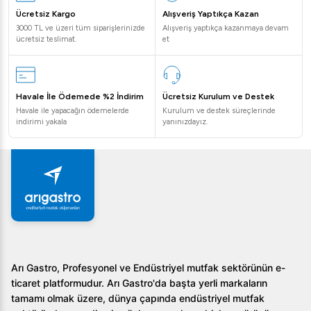
Ücretsiz Kargo
Alışveriş Yaptıkça Kazan
3000 TL ve üzeri tüm siparişlerinizde
Alışveriş yaptıkça kazanmaya devam
ücretsiz teslimat.
et
Havale İle Ödemede %2 İndirim
Ücretsiz Kurulum ve Destek
Havale ile yapacağın ödemelerde
Kurulum ve destek süreçlerinde
indirimi yakala
yanınızdayız.
Arı Gastro, Profesyonel ve Endüstriyel mutfak sektörünün e-
ticaret platformudur. Arı Gastro'da başta yerli markaların
tamamı olmak üzere, dünya çapında endüstriyel mutfak