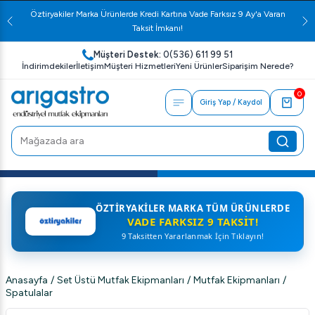
Öztiryakiler Marka Ürünlerde Kredi Kartına Vade Farksız 9 Ay'a Varan
Taksit İmkanı!
Müşteri Destek:
0(536) 611 99 51
İndirimdekiler
İletişim
Müşteri Hizmetleri
Yeni Ürünler
Siparişim Nerede?
0
Giriş Yap / Kaydol
ÖZTIRYAKILER MARKA TÜM ÜRÜNLERDE
VADE FARKSIZ 9 TAKSIT!
9 Taksitten Yararlanmak İçin Tıklayın!
Anasayfa
/
Set Üstü Mutfak Ekipmanları
/
Mutfak Ekipmanları
/
Spatulalar