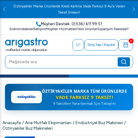
Öztiryakiler Marka Ürünlerde Kredi Kartına Vade Farksız 9 Ay'a Varan
Taksit İmkanı!
Müşteri Destek:
0(536) 611 99 51
İndirimdekiler
İletişim
Müşteri Hizmetleri
Yeni Ürünler
Siparişim Nerede?
0
Giriş Yap / Kaydol
ÖZTIRYAKILER MARKA TÜM ÜRÜNLERDE
VADE FARKSIZ 9 TAKSIT!
9 Taksitten Yararlanmak İçin Tıklayın!
Anasayfa
/
Ana Mutfak Ekipmanları
/
Endüstriyel Buz Makinesi
/
Öztiryakiler Buz Makineleri