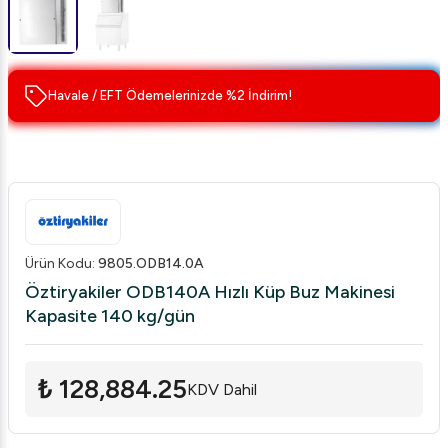
Havale / EFT Ödemelerinizde %2 İndirim!
Ürün Kodu
:
9805.ODB14.0A
Öztiryakiler ODB140A Hızlı Küp Buz Makinesi
Kapasite 140 kg/gün
₺ 128,884.25
KDV Dahil