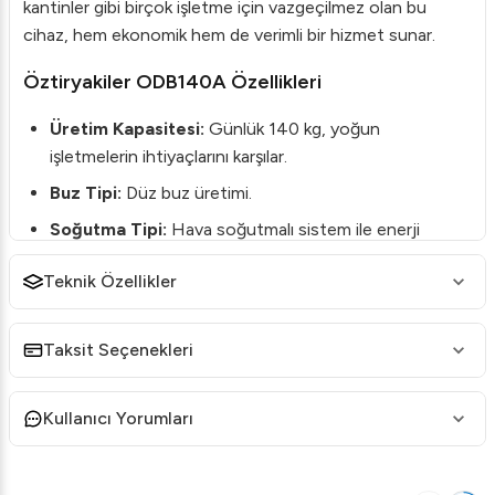
kantinler gibi birçok işletme için vazgeçilmez olan bu
cihaz, hem ekonomik hem de verimli bir hizmet sunar.
Öztiryakiler ODB140A Özellikleri
Üretim Kapasitesi:
Günlük 140 kg, yoğun
işletmelerin ihtiyaçlarını karşılar.
Buz Tipi:
Düz buz üretimi.
Soğutma Tipi:
Hava soğutmalı sistem ile enerji
tasarrufu sağlar.
Teknik Özellikler
Gaz Tipi:
Çevre dostu R452A gaz kullanımı.
Öztiryakiler ODB140A Teknik Detayları
Taksit Seçenekleri
Güç:
1400 W
Kullanıcı Yorumları
Amper:
16A
Elektrik Gereksinimi:
220 V – 50 Hz