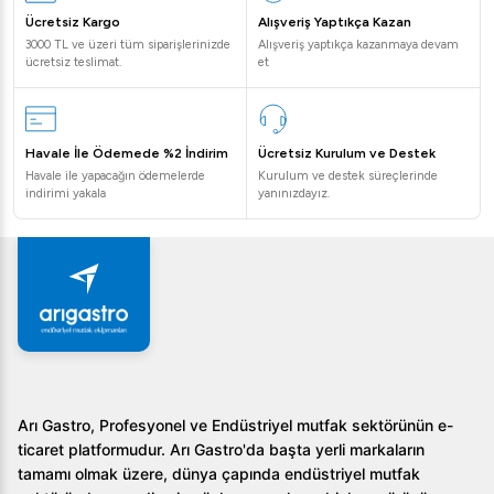
Sonuç olarak, Öztiryakiler ODB140A Hızlı Küp Buz
Ücretsiz Kargo
Alışveriş Yaptıkça Kazan
Makinesi, işletmeleriniz için ideal bir çözüm sunar ve
3000 TL ve üzeri tüm siparişlerinizde
Alışveriş yaptıkça kazanmaya devam
işlerinizi kolaylaştırarak müşteri memnuniyetini artırır. Bu
ücretsiz teslimat.
et
buz makinesini seçerek hem çevreye duyarlı bir tercihte
bulunmuş olursunuz hem de ekonomik açıdan karlı bir
yatırıma sahip olursunuz.
Havale İle Ödemede %2 İndirim
Ücretsiz Kurulum ve Destek
Havale ile yapacağın ödemelerde
Kurulum ve destek süreçlerinde
indirimi yakala
yanınızdayız.
Arı Gastro, Profesyonel ve Endüstriyel mutfak sektörünün e-
ticaret platformudur. Arı Gastro'da başta yerli markaların
tamamı olmak üzere, dünya çapında endüstriyel mutfak