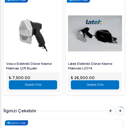
Öztiryakiler döner kesme makinesi, işletmenizin
verimliliğini artırırken yemek kalitenizi de üst seviyelere
taşır. İşinizde profesyonelliği hissetmek için ideal bir
tercihtir. Ayrıntılı bilgi ve sipariş için hemen bizimle
iletişime geçin.
Vosco Elektrikli Döner Kesme
Latek Elektrikli Döner Kesme
Makinası Çift Bıçaklı
Makinesi L2014
₺ 7,500.00
₺ 26,500.00
Sepete Ekle
Sepete Ekle
İlginizi Çekebilir
Ücretsiz Kargo