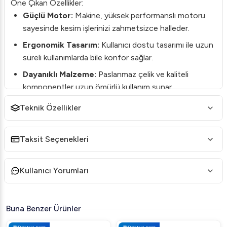
Öne Çıkan Özellikler:
Güçlü Motor:
Makine, yüksek performanslı motoru
sayesinde kesim işlerinizi zahmetsizce halleder.
Ergonomik Tasarım:
Kullanıcı dostu tasarımı ile uzun
süreli kullanımlarda bile konfor sağlar.
Dayanıklı Malzeme:
Paslanmaz çelik ve kaliteli
komponentler uzun ömürlü kullanım sunar.
Kolay Temizlik:
Parçaları kolayca sökülüp
Teknik Özellikler
temizlenebilir, hijyen şartlarına uyumludur.
Teknik Özellikler:
Taksit Seçenekleri
Ürün Kodu:
ODKM100
Marka:
Öztiryakiler
Kullanıcı Yorumları
Kategori:
Döner Kesme Makineleri
Malzeme:
Paslanmaz Çelik
Buna Benzer Ürünler
Kapasite:
Günde 1000 porsiyon
Ücretsiz Kargo
Ücretsiz Kargo