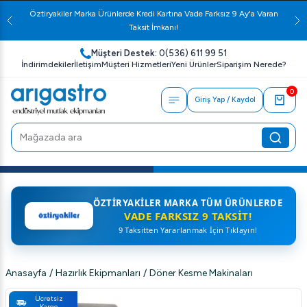
Öztiryakiler Marka Ürünlerde Kredi Kartına Vade Farksız 9 Ay'a Varan
Taksit İmkanı!
Müşteri Destek:
0(536) 611 99 51
İndirimdekiler
İletişim
Müşteri Hizmetleri
Yeni Ürünler
Siparişim Nerede?
0
Giriş Yap / Kaydol
ÖZTIRYAKILER MARKA TÜM ÜRÜNLERDE
VADE FARKSIZ 9 TAKSIT!
9 Taksitten Yararlanmak İçin Tıklayın!
Anasayfa
/
Hazırlık Ekipmanları
/
Döner Kesme Makinaları
Ücretsiz
Kargo