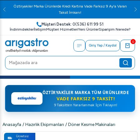
Öztiryakiler Marka Ürünlerde Kredi Kartına Vade Farksız 9 Ay'a Varan
Taksit İmkanı!
Müşteri Destek:
0(536) 611 99 51
İndirimdekiler
İletişim
Müşteri Hizmetleri
Yeni Ürünler
Siparişim Nerede?
0
Giriş Yap / Kaydol
ÖZTIRYAKILER MARKA TÜM ÜRÜNLERDE
VADE FARKSIZ 9 TAKSIT!
9 Taksitten Yararlanmak İçin Tıklayın!
Anasayfa
/
Hazırlık Ekipmanları
/
Döner Kesme Makinaları
Ücretsiz
Kargo