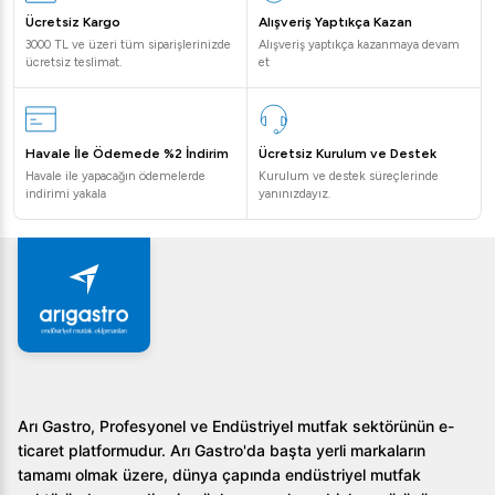
Ücretsiz Kargo
Alışveriş Yaptıkça Kazan
3000 TL ve üzeri tüm siparişlerinizde
Alışveriş yaptıkça kazanmaya devam
ücretsiz teslimat.
et
Havale İle Ödemede %2 İndirim
Ücretsiz Kurulum ve Destek
Havale ile yapacağın ödemelerde
Kurulum ve destek süreçlerinde
indirimi yakala
yanınızdayız.
Arı Gastro, Profesyonel ve Endüstriyel mutfak sektörünün e-
ticaret platformudur. Arı Gastro'da başta yerli markaların
tamamı olmak üzere, dünya çapında endüstriyel mutfak