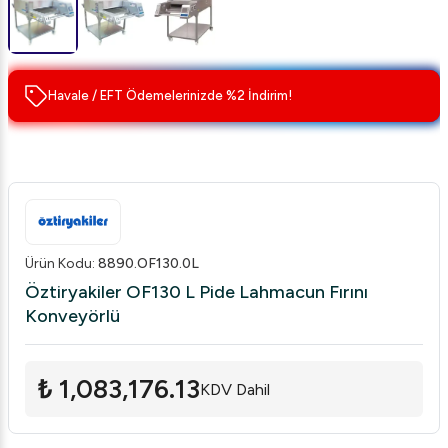
Havale / EFT Ödemelerinizde %2 İndirim!
Ürün Kodu
:
8890.OF130.0L
Öztiryakiler OF130 L Pide Lahmacun Fırını
Konveyörlü
₺ 1,083,176.13
KDV Dahil