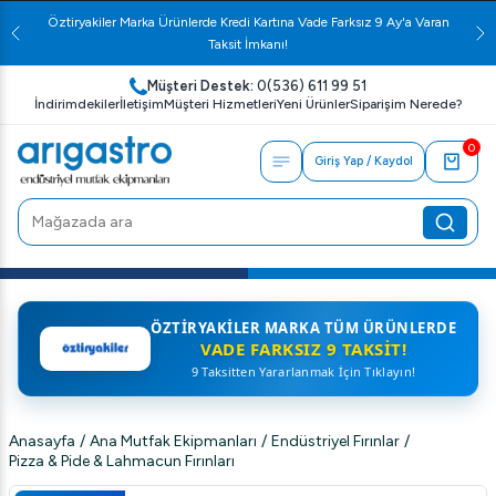
Öztiryakiler Marka Ürünlerde Kredi Kartına Vade Farksız 9 Ay'a Varan
Taksit İmkanı!
Müşteri Destek:
0(536) 611 99 51
İndirimdekiler
İletişim
Müşteri Hizmetleri
Yeni Ürünler
Siparişim Nerede?
0
Giriş Yap / Kaydol
ÖZTIRYAKILER MARKA TÜM ÜRÜNLERDE
VADE FARKSIZ 9 TAKSIT!
9 Taksitten Yararlanmak İçin Tıklayın!
Anasayfa
/
Ana Mutfak Ekipmanları
/
Endüstriyel Fırınlar
/
Pizza & Pide & Lahmacun Fırınları