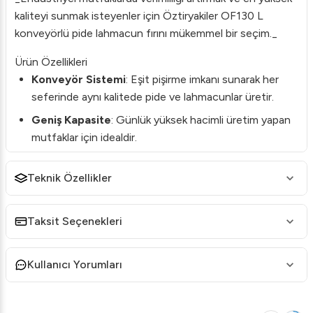
kaliteyi sunmak isteyenler için Öztiryakiler OF130 L
konveyörlü pide lahmacun fırını mükemmel bir seçim._
Ürün Özellikleri
Konveyör Sistemi
: Eşit pişirme imkanı sunarak her
seferinde aynı kalitede pide ve lahmacunlar üretir.
Geniş Kapasite
: Günlük yüksek hacimli üretim yapan
mutfaklar için idealdir.
Hızlı Pişirme
: Zaman tasarrufu sağlar ve enerji
Teknik Özellikler
verimliliğini artırır.
Dayanıklı Yapı
: Uzun ömürlü kullanım için kaliteli
malzemelerden üretilmiştir.
Taksit Seçenekleri
Kolay Kullanım
: Kullanıcı dostu kontrol paneli ile
kolayca ayarlanabilir sıcaklık ve süre seçenekleri.
Kullanıcı Yorumları
Teknik Özellikler
Marka
: Öztiryakiler