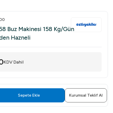
.00
158 Buz Makinesi 158 Kg/Gün
nden Hazneli
0
KDV Dahil
Sepete Ekle
Kurumsal Teklif Al