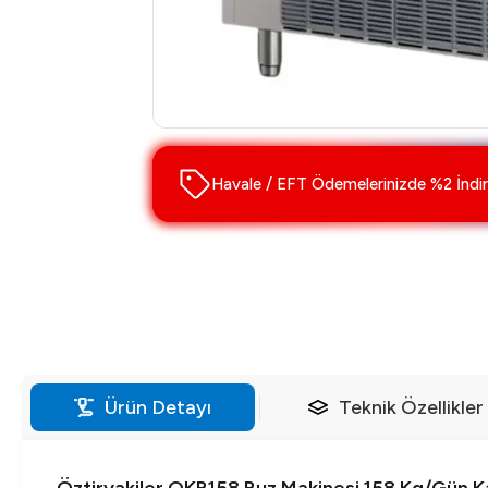
Havale / EFT Ödemelerinizde %2 İndir
Ürün Detayı
Teknik Özellikler