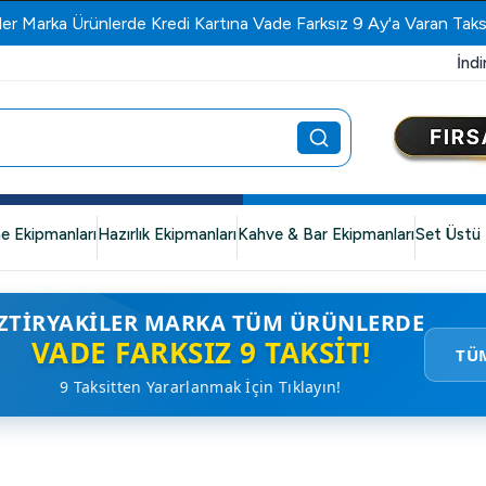
ler Marka Ürünlerde Kredi Kartına Vade Farksız 9 Ay'a Varan Taks
İndi
e Ekipmanları
Hazırlık Ekipmanları
Kahve & Bar Ekipmanları
Set Üstü 
ZTIRYAKILER MARKA TÜM ÜRÜNLERDE
VADE FARKSIZ 9 TAKSIT!
TÜ
9 Taksitten Yararlanmak İçin Tıklayın!