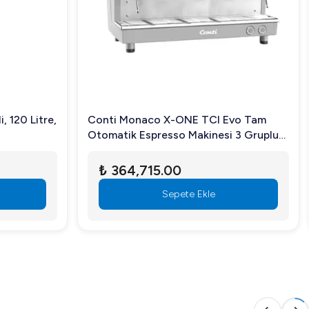
rdımcı olur. Kendinden hazneli tasarımı sayesinde ilave
 120 Litre,
Conti Monaco X-ONE TCI Evo Tam
Otomatik Espresso Makinesi 3 Gruplu
Beyaz
₺ 364,715.00
Sepete Ekle
erinden biridir. Daha fazla bilgi almak ve sipariş vermek