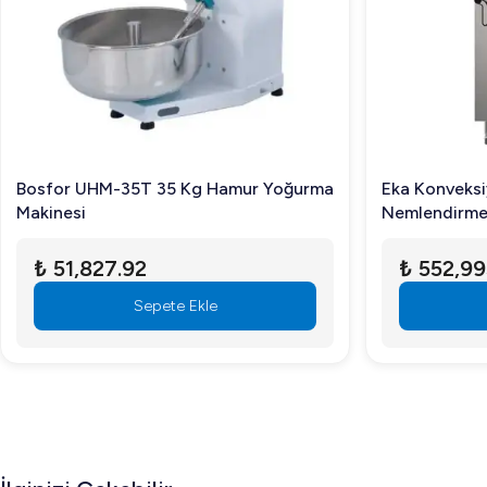
üretkenliği artırmaktadır. Kullanımı kolay yapısı sayesind
depolama alanlarına ihtiyaç duymadan çalışabilir.
Sıkça Sorulan Sorular
Öztiryakiler OKB158 Buz Makinesi hangi işletmeler 
Orta ölçekli restoranlar, barlar, oteller ve catering firmala
Bosfor UHM-35T 35 Kg Hamur Yoğurma
Eka Konveksiy
Makinesi
Nemlendirmel
Buz makinesi ne tür buz üretir?
Kapasiteli El
Bu makine full küp şeklinde buz üretmektedir.
₺ 51,827.92
₺ 552,99
Enerji tüketimi nasıldır?
Sepete Ekle
Öztiryakiler OKB158, düşük enerji tüketimi sayesinde işlet
Öztiryakiler OKB158 Buz Makinesi 158 Kg/Gün Kapasiteli, 
için şimdi bizimle iletişime geçin.