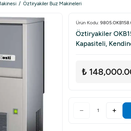
Makinesi
/
Öztiryakiler Buz Makineleri
Ürün Kodu
:
9805.OKB158
Öztiryakiler OKB
Kapasiteli, Kendi
₺ 148,000.0
1