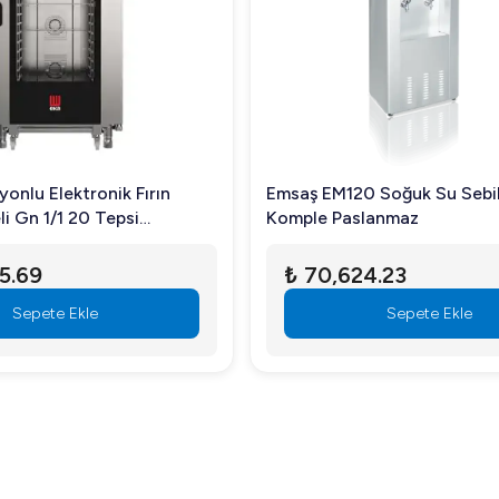
e işletme süreçlerini hızlı ve sorunsuz bir şekilde tamamlamaya ya
için uygundur?
rı gibi işletmeler için uygundur.
onlu Elektronik Fırın
Emsaş EM120 Soğuk Su Sebili,
i Gn 1/1 20 Tepsi
Komple Paslanmaz
ektrikli MKF-2011BM
5.69
₺ 70,624.23
Sepete Ekle
Sepete Ekle
menizin enerji masraflarını azaltır.
Kendinden Hazneli, işletmeniz için en verimli buz makinesi çözüml