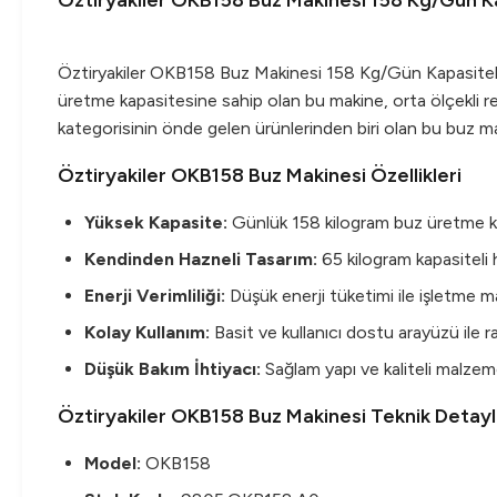
Öztiryakiler OKB158 Buz Makinesi 158 Kg/Gün Ka
Öztiryakiler OKB158 Buz Makinesi 158 Kg/Gün Kapasiteli, 
üretme kapasitesine sahip olan bu makine, orta ölçekli re
kategorisinin önde gelen ürünlerinden biri olan bu buz maki
Öztiryakiler OKB158 Buz Makinesi Özellikleri
Yüksek Kapasite:
Günlük 158 kilogram buz üretme kapa
Kendinden Hazneli Tasarım:
65 kilogram kapasitel
Enerji Verimliliği:
Düşük enerji tüketimi ile işletme ma
Kolay Kullanım:
Basit ve kullanıcı dostu arayüzü ile ra
Düşük Bakım İhtiyacı:
Sağlam yapı ve kaliteli malzem
Öztiryakiler OKB158 Buz Makinesi Teknik Detayl
Model:
OKB158