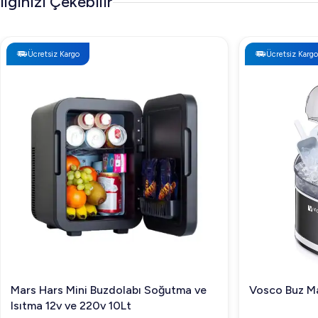
İlginizi Çekebilir
Ücretsiz Kargo
Ücretsiz Kargo
Mars Hars Mini Buzdolabı Soğutma ve
Vosco Buz Ma
Isıtma 12v ve 220v 10Lt