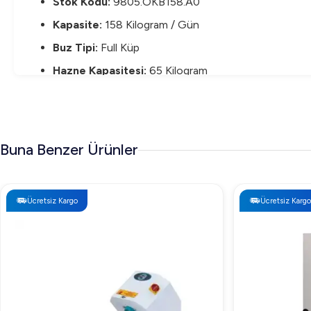
Stok Kodu:
9805.OKB158.A0
Kapasite:
158 Kilogram / Gün
Buz Tipi:
Full Küp
Hazne Kapasitesi:
65 Kilogram
Soğutma Tipi:
Hava Soğutmalı
Güç Değerleri:
220 V – 50Hz – 890 Watt 10A
Ürün Ölçüleri:
840 x 740 x 1075 Milimetre
Buna Benzer Ürünler
Soğutucu Gaz:
R452A
Öztiryakiler OKB158 Buz Makinesi Fiyatı
Ücretsiz Kargo
Ücretsiz Kargo
Öztiryakiler OKB158 Buz Makinesi, işletmelerin buz ihtiyacı
ziyaret edin.
Öztiryakiler OKB158 Buz Makinesi Neden Tercih
Öztiryakiler OKB158 Buz Makinesi, yüksek üretim kapasitesi v