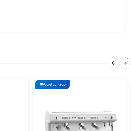
Ücretsiz Kargo
si için lütfen bizimle iletişime geçin veya web sitemizi
uflu çalışma prensibi ile enerji maliyetlerini düşürürken