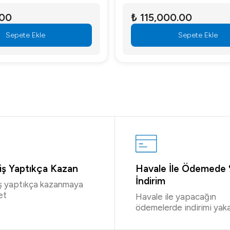
.00
₺ 115,000.00
Sepete Ekle
Sepete Ekle
riş Yaptıkça Kazan
Havale İle Ödemede
İndirim
iş yaptıkça kazanmaya
et
Havale ile yapacağın
ödemelerde indirimi yaka