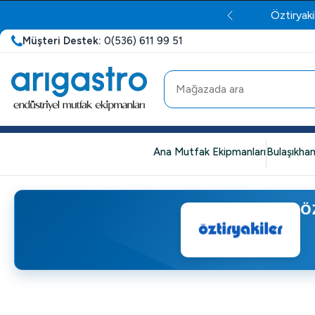
Öztiryaki
Müşteri Destek:
0(536) 611 99 51
Ana Mutfak Ekipmanları
Bulaşıkhan
Ö