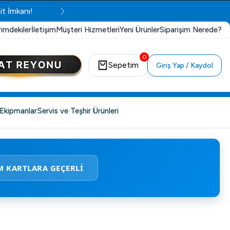
it İmkanı!
rimdekiler
İletişim
Müşteri Hizmetleri
Yeni Ürünler
Siparişim Nerede?
0
Sepetim
Giriş Yap / Kaydol
Ekipmanlar
Servis ve Teşhir Ürünleri
M KARTLARA GEÇERLİ