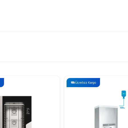
Ücretsiz Kargo
nı ekonomik bir şekilde karşılaması için tasarlanmıştır. Fiyat bilgi
 Edilmeli?
e verimliliği ile işletmelerin ilk tercihi olmaktadır. Enerji tasarr