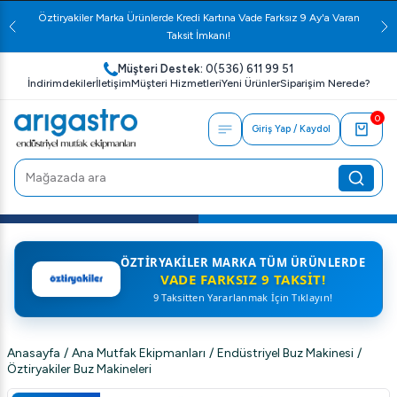
Öztiryakiler Marka Ürünlerde Kredi Kartına Vade Farksız 9 Ay'a Varan
Taksit İmkanı!
Müşteri Destek:
0(536) 611 99 51
İndirimdekiler
İletişim
Müşteri Hizmetleri
Yeni Ürünler
Siparişim Nerede?
0
Giriş Yap / Kaydol
ÖZTIRYAKILER MARKA TÜM ÜRÜNLERDE
VADE FARKSIZ 9 TAKSIT!
9 Taksitten Yararlanmak İçin Tıklayın!
Anasayfa
/
Ana Mutfak Ekipmanları
/
Endüstriyel Buz Makinesi
/
Öztiryakiler Buz Makineleri