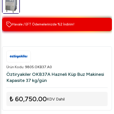
Havale / EFT Ödemelerinizde %2 İndirim!
Ürün Kodu
:
9805.OKB37.A0
Öztiryakiler OKB37A Hazneli Küp Buz Makinesi
Kapasite 37 kg/gün
₺ 60,750.00
KDV Dahil