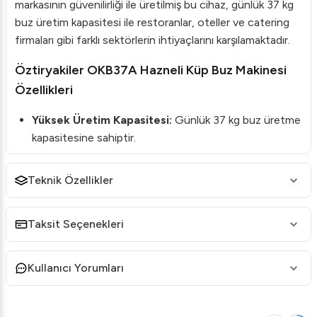
markasının güvenilirliği ile üretilmiş bu cihaz, günlük 37 kg
buz üretim kapasitesi ile restoranlar, oteller ve catering
firmaları gibi farklı sektörlerin ihtiyaçlarını karşılamaktadır.
Öztiryakiler OKB37A Hazneli Küp Buz Makinesi
Özellikleri
Yüksek Üretim Kapasitesi:
Günlük 37 kg buz üretme
kapasitesine sahiptir.
Hava Soğutmalı Sistem:
Daha düşük enerji tüketimi
sağlar.
Teknik Özellikler
Geniş Saklama Haznesi:
16 kg buz saklama
kapasitesi ile kullanım kolaylığı sunar.
Taksit Seçenekleri
Full Küp Buz Tipi:
Kaliteli ve dayanıklı buz üretir.
Kompakt Tasarım:
Kullanım alanınızı en verimli şekilde
Kullanıcı Yorumları
değerlendirir.
Öztiryakiler OKB37A Hazneli Küp Buz Makinesi