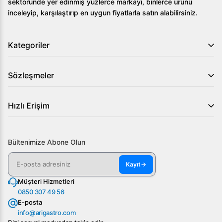
sektöründe yer edinmiş yüzlerce markayı, binlerce ürünü
Hava soğutmalı sistem ve kaliteli yapı sayesinde
inceleyip, karşılaştırıp en uygun fiyatlarla satın alabilirsiniz.
daima aynı yüksek standartlarda buz elde edilir.
Sonuç olarak, Öztiryakiler OKB37A Hazneli Küp Buz
Kategoriler
Makinesi Kapasite 37 kg/gün, işletmenizin günlük buz
ihtiyacını karşılayacak, güvenilir ve etkili bir çözümdür.
Sözleşmeler
Detaylı bilgi ve sipariş için web sitemizi ziyaret edin ya da
bizimle doğrudan iletişime geçin.
Hızlı Erişim
Bültenimize Abone Olun
Kayıt
→
Müşteri Hizmetleri
0850 307 49 56
E-posta
info@arigastro.com