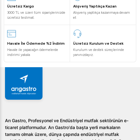
Ücretsiz Kargo
Alışveriş Yaptıkça Kazan
3000 TL ve üzeri tüm siparişlerinizde
Alışveriş yaptıkça kazanmaya devam
ücretsiz teslimat.
et
Havale İle Ödemede %2 İndirim
Ücretsiz Kurulum ve Destek
Havale ile yapacağın ödemelerde
Kurulum ve destek süreçlerinde
indirimi yakala
yanınızdayız.
Arı Gastro, Profesyonel ve Endüstriyel mutfak sektörünün e-
ticaret platformudur. Arı Gastro'da başta yerli markaların
tamamı olmak üzere, dünya çapında endüstriyel mutfak