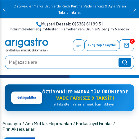
Öztiryakiler Marka Ürünlerde Kredi Kartına Vade Farksız 9 Ay'a Varan
Taksit İmkanı!
Müşteri Destek:
0(536) 611 99 51
İndirimdekiler
İletişim
Müşteri Hizmetleri
Yeni Ürünler
Siparişim Nerede?
0
Giriş Yap / Kaydol
ÖZTIRYAKILER MARKA TÜM ÜRÜNLERDE
VADE FARKSIZ 9 TAKSIT!
9 Taksitten Yararlanmak İçin Tıklayın!
Anasayfa
/
Ana Mutfak Ekipmanları
/
Endüstriyel Fırınlar
/
Fırın Aksesuarları