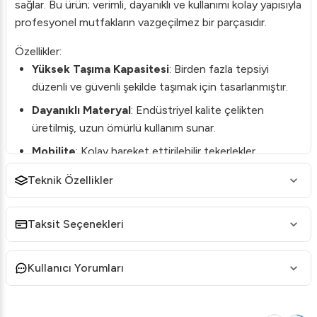
sağlar. Bu ürün; verimli, dayanıklı ve kullanımı kolay yapısıyla
profesyonel mutfakların vazgeçilmez bir parçasıdır.
Özellikler:
Yüksek Taşıma Kapasitesi
: Birden fazla tepsiyi
düzenli ve güvenli şekilde taşımak için tasarlanmıştır.
Dayanıklı Materyal
: Endüstriyel kalite çelikten
üretilmiş, uzun ömürlü kullanım sunar.
Mobilite
: Kolay hareket ettirilebilir tekerlekler
sayesinde mutfakta maksimum esneklik sağlar.
Teknik Özellikler
Kolay Montaj
: Kullanım kılavuzu ile birlikte hızlı ve
pratik montaj.
Taksit Seçenekleri
Teknik Detaylar:
Tepsi Kapasitesi
: 20 adede kadar tepsi taşıyabilir.
Kullanıcı Yorumları
Boyutlar
: 600 x 400 x 1800 mm
Malzeme
: Paslanmaz çelik