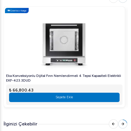
Enerji Tasarrufu:
Trifaze enerji sistemi ile düşük
Ücretsiz Kargo
enerji tüketimi sağlar.
Neden Öztiryakiler?
Öztiryakiler, endüstriyel mutfak ekipmanlarında lider
markalardan biridir. Ürünleri dayanıklılığı ve verimliliği ile
tanınır. İşletmenizin günlük operasyonlarını kolaylaştırmak
ve daha hızlı hizmet sunmak istiyorsanız, Öztiryakiler'in
yüksek kaliteli ekipmanlarını tercih edebilirsiniz.
Restoranınızı bir üst seviyeye taşıyacak bu patates
Eka Konveksiyonlu Dijital Fırın Nemlendirmeli 4 Tepsi Kapasiteli Elektrikli
soyma makinesi için bugün Arıgastro.com üzerinden en
EKF-423.3DUD
uygun fiyatlarla sipariş verebilirsiniz. Doğru ekipman,
₺ 66,800.43
verimliliğinizi artırır ve müşterilerinizin memnuniyetini
Sepete Ekle
sağlar.
İlginizi Çekebilir