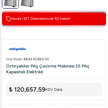
Havale / EFT Ödemelerinizde %2 İndirim!
Ürün Kodu
:
8845.0CRE5.00
Öztiryakiler Piliç Çevirme Makinesi 25 Piliç
Kapasiteli Elektrikli
₺ 120,657.59
KDV Dahil