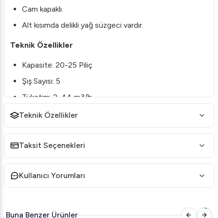
Cam kapaklı.
Alt kısımda delikli yağ süzgeci vardır.
Teknik Özellikler
Kapasite: 20-25 Piliç
Şiş Sayısı: 5
Tüketim: 2, 44 m3/h
Güç: 23, 50 kW
Teknik Özellikler
Ağırlık: 140 kg
Taksit Seçenekleri
En: 1150 mm
Boy: 472 mm
Kullanıcı Yorumları
Yükseklik: 1169 mm
Voltaj: 400 V 3 NPH
Buna Benzer Ürünler