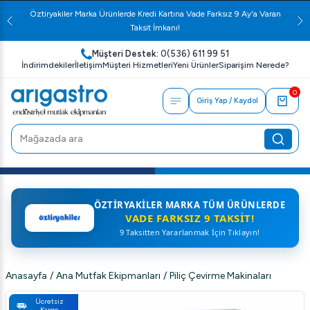
Öztiryakiler Marka Ürünlerde Kredi Kartına Vade Farksız 9 Ay'a Varan
Taksit İmkanı!
Müşteri Destek:
0(536) 611 99 51
İndirimdekiler
İletişim
Müşteri Hizmetleri
Yeni Ürünler
Siparişim Nerede?
0
Giriş Yap / Kaydol
ÖZTIRYAKILER MARKA TÜM ÜRÜNLERDE
VADE FARKSIZ 9 TAKSIT!
9 Taksitten Yararlanmak İçin Tıklayın!
Anasayfa
/
Ana Mutfak Ekipmanları
/
Piliç Çevirme Makinaları
Ücretsiz
Kargo