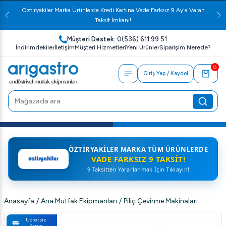
Öztiryakiler Marka Ürünlerde Kredi Kartına Vade Farksız 9 Ay'a Varan
Taksit İmkanı!
Müşteri Destek:
0(536) 611 99 51
İndirimdekiler
İletişim
Müşteri Hizmetleri
Yeni Ürünler
Siparişim Nerede?
0
Giriş Yap / Kaydol
ÖZTIRYAKILER MARKA TÜM ÜRÜNLERDE
VADE FARKSIZ 9 TAKSIT!
9 Taksitten Yararlanmak İçin Tıklayın!
Anasayfa
/
Ana Mutfak Ekipmanları
/
Piliç Çevirme Makinaları
Ücretsiz
Kargo