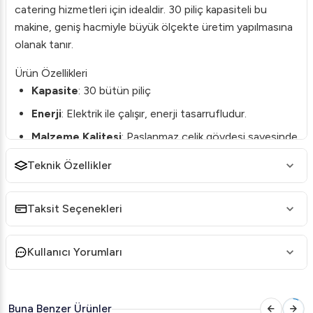
catering hizmetleri için idealdir. 30 piliç kapasiteli bu
makine, geniş hacmiyle büyük ölçekte üretim yapılmasına
olanak tanır.
Ürün Özellikleri
Kapasite
: 30 bütün piliç
Enerji
: Elektrik ile çalışır, enerji tasarrufludur.
Malzeme Kalitesi
: Paslanmaz çelik gövdesi sayesinde
dayanıklı ve uzun ömürlüdür.
Teknik Özellikler
Tasarımsal Avantajlar
: Ergonomik tasarımı sayesinde
kullanım kolaylığı sağlar.
Taksit Seçenekleri
Kontrol Paneli
: Isı ve zaman ayarlaması için kolay
kullanılan bir kontrol paneline sahiptir.
Kullanıcı Yorumları
Kullanım Alanları
Öztiryakiler Piliç Çevirme Makinesi, yoğun mutfak
ortamlarında yüksek verimlilik sunar. Özellikle büyük ölçekli
Buna Benzer Ürünler