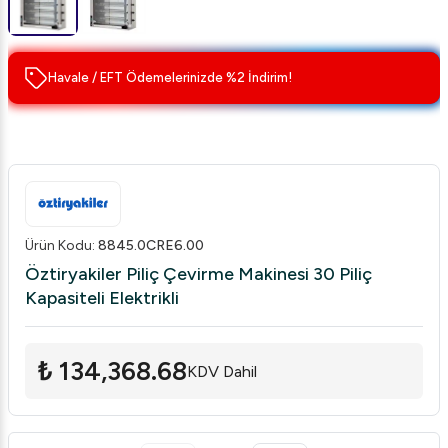
Havale / EFT Ödemelerinizde %2 İndirim!
Ürün Kodu
:
8845.0CRE6.00
Öztiryakiler Piliç Çevirme Makinesi 30 Piliç
Kapasiteli Elektrikli
₺ 134,368.68
KDV Dahil