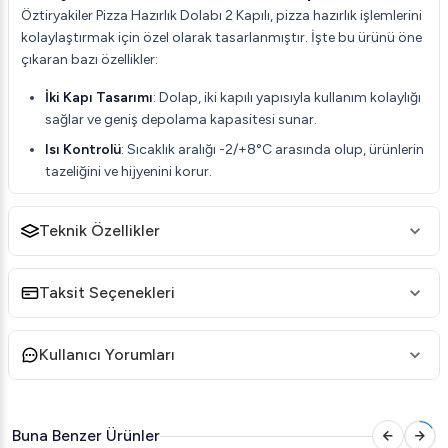
Öztiryakiler Pizza Hazırlık Dolabı 2 Kapılı, pizza hazırlık işlemlerini
kolaylaştırmak için özel olarak tasarlanmıştır. İşte bu ürünü öne
çıkaran bazı özellikler:
İki Kapı Tasarımı
: Dolap, iki kapılı yapısıyla kullanım kolaylığı
sağlar ve geniş depolama kapasitesi sunar.
Isı Kontrolü
: Sıcaklık aralığı -2/+8°C arasında olup, ürünlerin
tazeliğini ve hijyenini korur.
Geniş Kapasite
: 328 litre kapasitesi ile büyük hacimli
depolama imkanı sunar.
Teknik Özellikler
Güçlü Soğutma
: 0.7 kW'lik güç kapasitesi sayesinde etkili
bir soğutma sağlar.
Taksit Seçenekleri
Öztiryakiler Pizza Hazırlık Dolabı 2 Kapılı Teknik
Detayları
Her endüstriyel ekipmanda olduğu gibi, Öztiryakiler Pizza
Kullanıcı Yorumları
Hazırlık Dolabı 2 Kapılı'nın da belirli teknik özellikleri
bulunmaktadır. Bu özellikler, kullanıcıya doğru ve verimli bir
kullanım deneyimi sunar:
Buna Benzer Ürünler