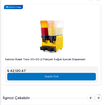
Standart Mikrodalga Enerji Çıkışı
: 900kW
Ücretsiz Kargo
Çalışma Frekansı
: 2450MHz
Dış Boyutları
: 281x483x396 mm
İç Boyutları
: 220x340x320 mm
Fırın Kapasitesi
: 23 Litre
Öztiryakiler Profesyonel Mikrodalga Fırın 23 Lt
Fiyatı
Öztiryakiler Profesyonel Mikrodalga Fırın 23 Lt, kullanıcı
Samixir Klasik Twin 20+20 Lt Fıskiyeli Soğuk İçecek Dispenseri
dostu özellikleri ve kaliteli üretimi ile fiyatını hak eden bir
₺ 42,120.47
üründür. Mutfak ihtiyaçlarınızı karşılayacak bu ürün için
bütçenize uygun fiyat opsiyonlarını firmamızdan
Sepete Ekle
öğrenebilirsiniz.
Öztiryakiler Profesyonel Mikrodalga Fırın 23 Lt
İlginizi Çekebilir
Neden Tercih Edilmeli?