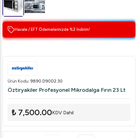
Havale / EFT Ödemelerinizde %2 İndirim!
Ürün Kodu
:
9890.D90D2.30
Öztiryakiler Profesyonel Mikrodalga Fırın 23 Lt
₺ 7,500.00
KDV Dahil