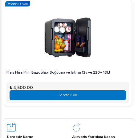
Ücretsiz Kargo
Öztiryakiler Profesyonel Mikrodalga Fırın 23 Lt, sağladığı
hızlı ve verimli pişirme ile profesyonel mutfakların
vazgeçilmezi oluyor. Özellikle otel ve restoran
mutfaklarında hızla yemek hazırlamak zorunda olan
profesyoneller için mükemmel bir çözümdür. Ayrıca, geniş
iç hacmi ile daha fazla yemek hazırlamanıza olanak tanır.
Sıkça Sorulan Sorular
1. Öztiryakiler Profesyonel Mikrodalga Fırın 23 Lt
Mars Hars Mini Buzdolabı Soğutma ve Isıtma 12v ve 220v 10Lt
hangi garantilere sahip?
₺ 4,500.00
Tüm Öztiryakiler ürünleri gibi bu model de iki yıl garanti
Sepete Ekle
kapsamındadır.
2. Kullanımı kolay mı?
Evet, kullanıcı dostu ara yüzü sayesinde kolaylıkla
programlanabilir ve kullanılabilir.
Ücretsiz Kargo
Alışveriş Yaptıkça Kazan