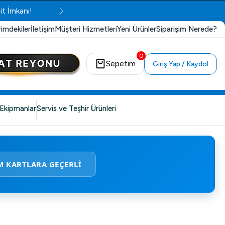
it İmkanı!
rimdekiler
İletişim
Müşteri Hizmetleri
Yeni Ürünler
Siparişim Nerede?
0
Sepetim
Giriş Yap / Kaydol
Ekipmanlar
Servis ve Teşhir Ürünleri
M KARTLARA GEÇERLİ