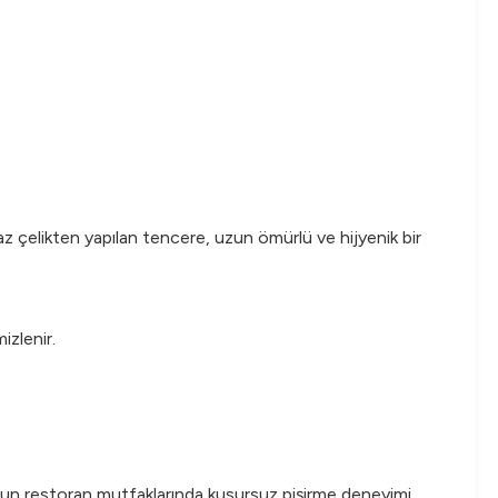
maz çelikten yapılan tencere, uzun ömürlü ve hijyenik bir
izlenir.
yoğun restoran mutfaklarında kusursuz pişirme deneyimi