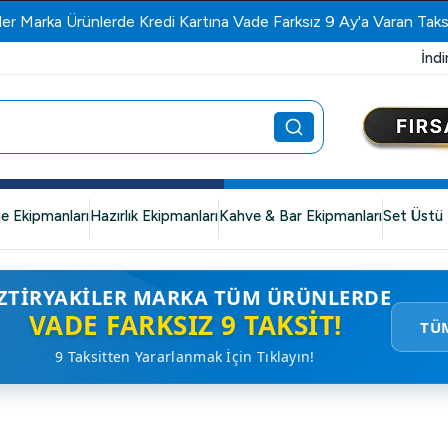
ler Marka Ürünlerde Kredi Kartına Vade Farksız 9 Ay'a Varan Taks
İndi
e Ekipmanları
Hazırlık Ekipmanları
Kahve & Bar Ekipmanları
Set Üstü 
ZTIRYAKILER MARKA TÜM ÜRÜNLERDE
VADE FARKSIZ 9 TAKSIT!
TÜ
9 Taksitten Yararlanmak İçin Tıklayın!