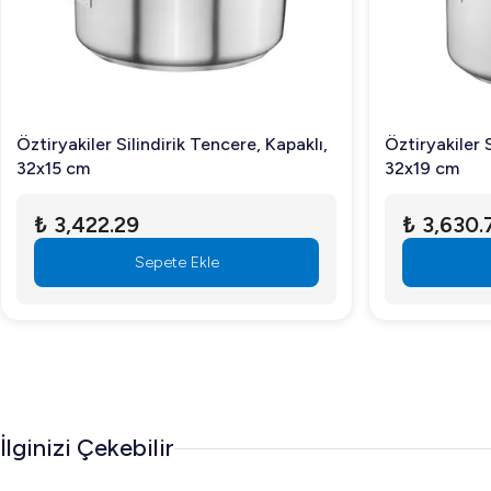
Öztiryakiler Silindirik Tencere, Kapaklı,
Öztiryakiler S
32x15 cm
32x19 cm
₺ 3,422.29
₺ 3,630.
Sepete Ekle
İlginizi Çekebilir