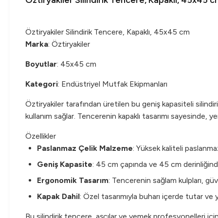
Öztiryakiler Silindirik Tencere, Kapaklı, 45x45 
Öztiryakiler Silindirik Tencere, Kapaklı, 45x45 cm
Marka
: Öztiryakiler
Boyutlar
: 45x45 cm
Kategori
: Endüstriyel Mutfak Ekipmanları
Öztiryakiler tarafından üretilen bu geniş kapasiteli silind
kullanım sağlar. Tencerenin kapaklı tasarımı sayesinde, ye
Özellikler
Paslanmaz Çelik Malzeme
: Yüksek kaliteli paslanma
Geniş Kapasite
: 45 cm çapında ve 45 cm derinliğind
Ergonomik Tasarım
: Tencerenin sağlam kulpları, güve
Kapak Dahil
: Özel tasarımıyla buharı içerde tutar ve y
Bu silindirik tencere, aşçılar ve yemek profesyonelleri 