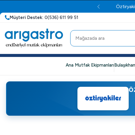
Öztiryaki
Müşteri Destek:
0(536) 611 99 51
Ana Mutfak Ekipmanları
Bulaşıkhan
Ö