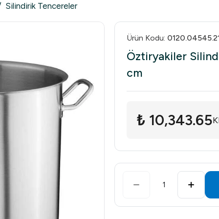
/
Silindirik Tencereler
Ürün Kodu
:
0120.04545.2
Öztiryakiler Silin
cm
₺ 10,343.65
K
1