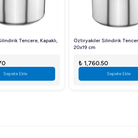
ilindirik Tencere, Kapaklı,
Öztiryakiler Silindirik Tencer
20x19 cm
70
₺ 1,760.50
Sepete Ekle
Sepete Ekle