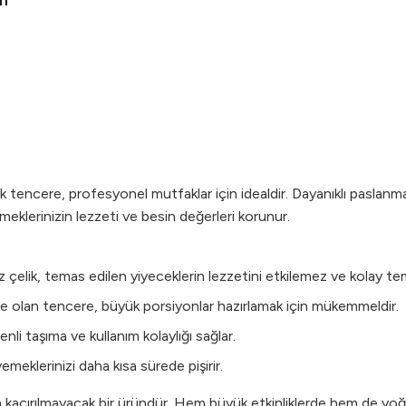
cm
irik tencere, profesyonel mutfaklar için idealdir. Dayanıklı paslan
meklerinizin lezzeti ve besin değerleri korunur.
z çelik, temas edilen yiyeceklerin lezzetini etkilemez ve kolay tem
e olan tencere, büyük porsiyonlar hazırlamak için mükemmeldir.
nli taşıma ve kullanım kolaylığı sağlar.
emeklerinizi daha kısa sürede pişirir.
için kaçırılmayacak bir üründür. Hem büyük etkinliklerde hem de 