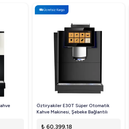
Ücretsiz Kargo
Kahve
Öztiryakiler E30T Süper Otomatik
Kahve Makinesi, Şebeke Bağlantılı
₺ 60,399.18