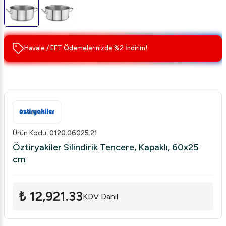
Havale / EFT Ödemelerinizde %2 İndirim!
Ürün Kodu
:
0120.06025.21
Öztiryakiler Silindirik Tencere, Kapaklı, 60x25
cm
₺ 12,921.33
KDV Dahil