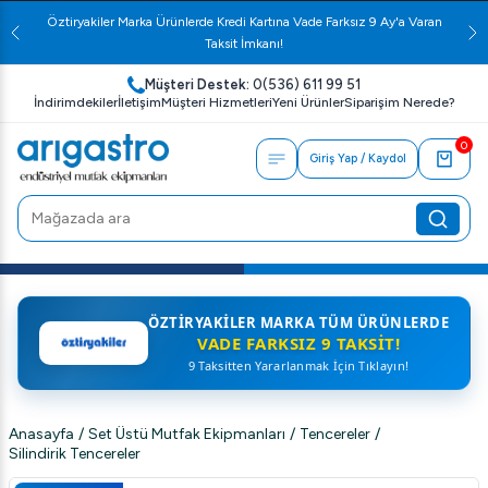
Öztiryakiler Marka Ürünlerde Kredi Kartına Vade Farksız 9 Ay'a Varan
Taksit İmkanı!
Müşteri Destek:
0(536) 611 99 51
İndirimdekiler
İletişim
Müşteri Hizmetleri
Yeni Ürünler
Siparişim Nerede?
0
Giriş Yap / Kaydol
ÖZTIRYAKILER MARKA TÜM ÜRÜNLERDE
VADE FARKSIZ 9 TAKSIT!
9 Taksitten Yararlanmak İçin Tıklayın!
Anasayfa
/
Set Üstü Mutfak Ekipmanları
/
Tencereler
/
Silindirik Tencereler