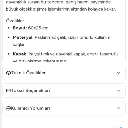
dayanıklılık sunan bu tencere, geniş hacmi sayesinde
büyük ölçekli pişirme işlemlerinin altından kolayca kalkar.
Özellikler:
Boyut:
60x25 cm
Materyal:
Paslanmaz çelik, uzun ömürlü kullanım
sağlar.
Kapak:
Isı yalıtımlı ve dayanıklı kapak, enerji tasarrufu
ve hızlı pişirme imkanı sunar.
Bu geniş çaplı tencere, her tür pişirme ihtiyacınızı
Teknik Özellikler
karşılamak üzere tasarlanmıştır. Isıyı eşit bir şekilde
dağıtarak, yemeklerinizin her zaman mükemmel sonuçlar
Taksit Seçenekleri
sunmasını sağlar. Kolay temizlenebilir yüzeyi ile hijyenik bir
kullanım sunar.
Kullanıcı Yorumları
Seçiminizi Öztiryakiler'den yana yaparak endüstriyel
mutfakta kaliteli malzemelerle çalışma ayrıcalığını
yaşayabilirsiniz! Bu tencere, aşçılar ve profesyonel yemek