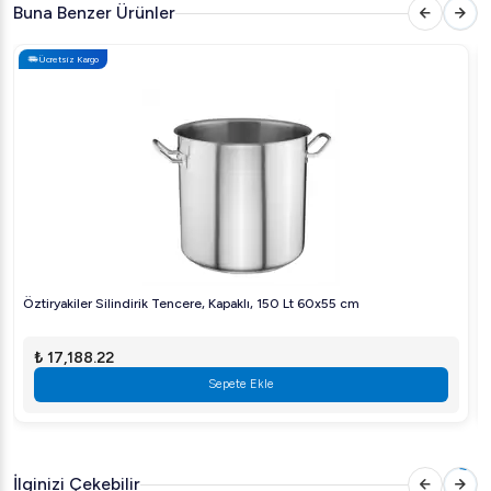
Buna Benzer Ürünler
hazırlayanlar için mükemmel bir tercihtir.
Ücretsiz Kargo
Fiyat:
TL ile satılmaktadır. Detaylı bilgi için lütfen satış
ekibimizle iletişime geçiniz.
Öztiryakiler Silindirik Tencere, Kapaklı, 150 Lt 60x55 cm
₺ 17,188.22
Sepete Ekle
İlginizi Çekebilir