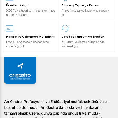
Ücretsiz Kargo
Alışveriş Yaptıkça Kazan
3000 TL ve üzeri tüm siparişlerinizde
Alışveriş yaptıkça kazanmaya devam
ücretsiz teslimat.
et
Havale İle Ödemede %2 İndirim
Ücretsiz Kurulum ve Destek
Havale ile yapacağın ödemelerde
Kurulum ve destek süreçlerinde
indirimi yakala
yanınızdayız.
Arı Gastro, Profesyonel ve Endüstriyel mutfak sektörünün e-
ticaret platformudur. Arı Gastro'da başta yerli markaların
tamamı olmak üzere, dünya çapında endüstriyel mutfak