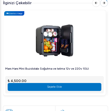
Koruma Sınıfı
: IPX5
İlginizi Çekebilir
Ürün Menşei
: Türkiye
Ücretsiz Kargo
Öztiryakiler TA 460 LMV Derin Dondurucu Fiyatı
Öztiryakiler TA 460 LMV Derin Dondurucu, kalitesi ve teknik
özellikleri göz önüne alındığında uzun vadeli bir yatırım olarak
düşünülebilir. Fiyatları ve satın alma seçeneklerini öğrenmek için
lütfen bizimle iletişime geçin.
Öztiryakiler TA 460 LMV Derin Dondurucu Neden
Tercih Edilmeli?
Bu derin dondurucu modeli, özellikle geniş kapasitesi ve
dayanıklılığı ile dikkat çekiyor. Paslanmaz çelik yapısı uzun süreli
Mars Hars Mini Buzdolabı Soğutma ve Isıtma 12v ve 220v 10Lt
kullanıma uygunken, düşük enerji tüketimi işletme maliyetlerinizi
azaltmaya yardımcı olur. Ayrıca, HACCP dijital kontrol paneli
₺ 4,500.00
sayesinde sıcaklık ve hijyen standartlarını kolayca takip
Sepete Ekle
edebilirsiniz. Bu özellikler, ürünün profesyonel mutfaklarda
güvenilir ve etkili bir çözüm olmasını sağlar.
Sıkça Sorulan Sorular