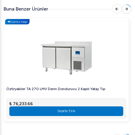
Öztiryakiler TA 460 LMV Derin Dondurucu Teknik
Buna Benzer Ürünler
Detayları
Tip
: Elektrikli
Ücretsiz Kargo
En
: 600 mm
Boy
: 2246 mm
Yükseklik
: 850 mm
Net Ağırlık
: 238 kg
Brüt Ağırlık
: 253 kg
Hacim
: 1,14 m3
Kapasite
: 518 L
Öztiryakiler TA 270 LMV Derin Dondurucu 2 Kapılı Yatay Tip
Soğutucu Gaz
: R404a
Elektrik Gücü
: 0,77 kW
₺ 76,233.66
Volt
: 220-240 V
Sepete Ekle
Frekans
: 50 Hz
Maksimum Gürültü
: 60