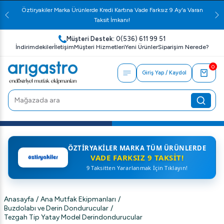
Öztiryakiler Marka Ürünlerde Kredi Kartına Vade Farksız 9 Ay'a Varan
Taksit İmkanı!
Müşteri Destek:
0(536) 611 99 51
İndirimdekiler
İletişim
Müşteri Hizmetleri
Yeni Ürünler
Siparişim Nerede?
0
Giriş Yap / Kaydol
ÖZTIRYAKILER MARKA TÜM ÜRÜNLERDE
VADE FARKSIZ 9 TAKSIT!
9 Taksitten Yararlanmak İçin Tıklayın!
Anasayfa
/
Ana Mutfak Ekipmanları
/
Buzdolabı ve Derin Dondurucular
/
Tezgah Tip Yatay Model Derindondurucular