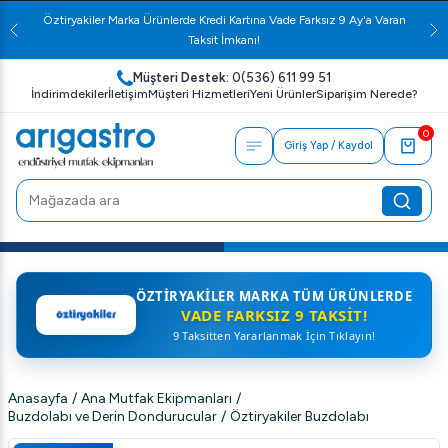
Öztiryakiler Marka Ürünlerde Kredi Kartına Vade Farksız 9 Ay'a Varan
Taksit İmkanı!
Müşteri Destek:
0(536) 611 99 51
İndirimdekiler
İletişim
Müşteri Hizmetleri
Yeni Ürünler
Siparişim Nerede?
0
Giriş Yap / Kaydol
ÖZTIRYAKILER MARKA TÜM ÜRÜNLERDE
VADE FARKSIZ 9 TAKSIT!
9 Taksitten Yararlanmak İçin Tıklayın!
Anasayfa
/
Ana Mutfak Ekipmanları
/
Buzdolabı ve Derin Dondurucular
/
Öztiryakiler Buzdolabı