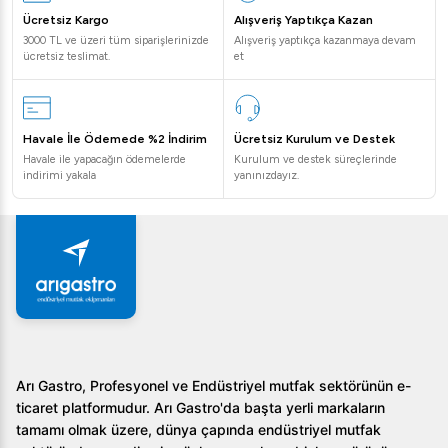
Ücretsiz Kargo
Alışveriş Yaptıkça Kazan
3000 TL ve üzeri tüm siparişlerinizde
Alışveriş yaptıkça kazanmaya devam
ücretsiz teslimat.
et
Havale İle Ödemede %2 İndirim
Ücretsiz Kurulum ve Destek
Havale ile yapacağın ödemelerde
Kurulum ve destek süreçlerinde
indirimi yakala
yanınızdayız.
Arı Gastro, Profesyonel ve Endüstriyel mutfak sektörünün e-
ticaret platformudur. Arı Gastro'da başta yerli markaların
tamamı olmak üzere, dünya çapında endüstriyel mutfak