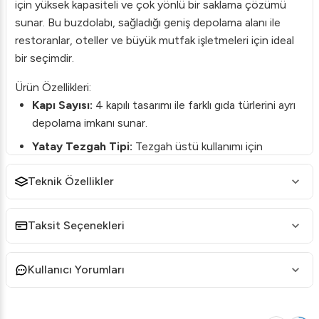
için yüksek kapasiteli ve çok yönlü bir saklama çözümü
sunar. Bu buzdolabı, sağladığı geniş depolama alanı ile
restoranlar, oteller ve büyük mutfak işletmeleri için ideal
bir seçimdir.
Ürün Özellikleri:
Kapı Sayısı:
4 kapılı tasarımı ile farklı gıda türlerini ayrı
depolama imkanı sunar.
Yatay Tezgah Tipi:
Tezgah üstü kullanımı için
uygundur; pratik bir çalışma yüzeyi sağlar.
Teknik Özellikler
Malzeme:
Dayanıklı ve hijyenik paslanmaz çelik gövde.
Isı Derecesi Ayarı:
Ayarlanabilir termostat ile farklı
Taksit Seçenekleri
sıcaklık ihtiyaçlarınıza uygun ayarlama yapabilirsiniz.
Enerji Verimliliği:
Düşük enerji tüketimi ile işletme
Kullanıcı Yorumları
maliyetlerinizi azaltır.
Avantajları:
Çalışma Kolaylığı:
Üst yüzeyi çalışma alanı olarak da