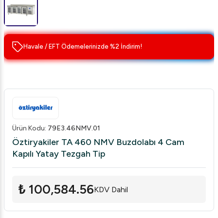
Havale / EFT Ödemelerinizde %2 İndirim!
Ürün Kodu
:
79E3.46NMV.01
Öztiryakiler TA 460 NMV Buzdolabı 4 Cam
Kapılı Yatay Tezgah Tip
₺ 100,584.56
KDV Dahil