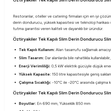
Öztiryakiler Tek Kapılı Slim Derin Dondurucu Sli
Restoranlar, oteller ve catering firmaları için en iyi çöz
derin dondurucu, yüksek kapasitesi ve teknoloji harikası ö
tutma garantisi veren kaliteli ve dayanıklı bir üründür.
Öztiryakiler Tek Kapılı Slim Derin Dondurucu Slim
Tek Kapılı Kullanım:
Alan tasarrufu sağlamak amacıyla
Slim Tasarım:
Dar alanlarda bile rahatlıkla kullanılabili
Enerji Verimliliği:
0,5 kW elektrik gücüyle düşük enerj
Yüksek Kapasite:
150 litre kapasitesiyle geniş sakl
Çalışma Sıcaklığı:
-10°C ile -20°C arasında çalışma ka
Öztiryakiler Tek Kapılı Slim Derin Dondurucu Sli
Boyutlar:
En 690 mm, Yükseklik 850 mm