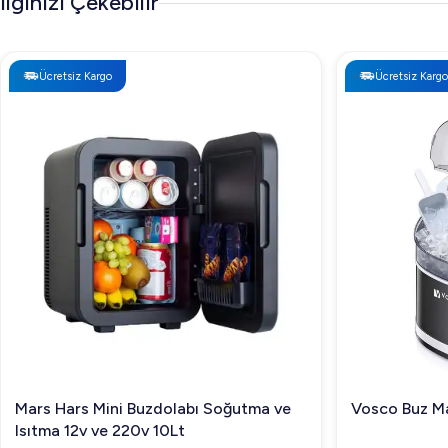
İlginizi Çekebilir
Ücretsiz Kargo
Ücretsiz Kargo
Mars Hars Mini Buzdolabı Soğutma ve
Vosco Buz Ma
Isıtma 12v ve 220v 10Lt