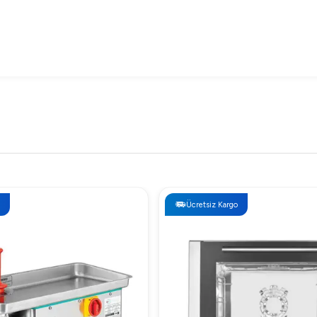
m 100 Lts Fiyatı
Ücretsiz Kargo
, yüksek kalitesi ve performansıyla doğru bir yatırım olarak öne 
taylı bilgi ve teklif almak için bize ulaşın.
im 100 Lts Neden Tercih Edilmeli?
, kullanım kolaylığı ve sağlam yapısıyla profesyonel mutfaklar içi