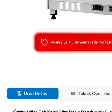
Havale / EFT Ödemelerinizde %2 İndir
Ürün Detayı
Teknik Özellikler