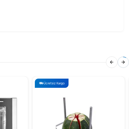
Ücretsiz Kargo
çıkmaktadır. Çeşitli finansman ve ödeme seçenekleri, iş
n vazgeçilmezdir. Güçlü soğutma kapasitesi, gıdalarınızın