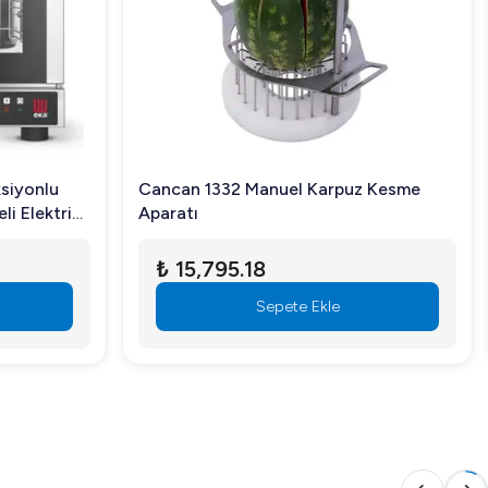
oyunca bakım masraflarını en aza indirir.
ler için idealdir.
siyonlu
Cancan 1332 Manuel Karpuz Kesme
i Elektrikli
Aparatı
₺ 15,795.18
Sepete Ekle
 100 Lts tam size göre! Daha fazla bilgi ve satın alma