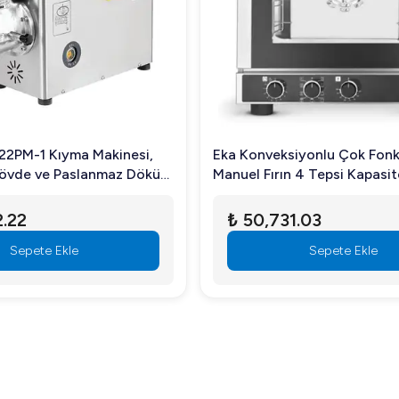
rtlarını yükseltir. Ayrıca, dayanıklı yapısı sayesinde uzun yıllar b
ur?
firmaları gibi gıda depolama ihtiyacı olan tüm profesyonel işletme
22PM-1 Kıyma Makinesi,
Eka Konveksiyonlu Çok Fonk
övde ve Paslanmaz Döküm
Manuel Fırın 4 Tepsi Kapasitel
abilir.
2, Monofaze
EKF-423M
2.22
₺ 50,731.03
Sepete Ekle
Sepete Ekle
anti ile sunulur.
m arıyorsanız, Öztiryakiler Tek Kapılı Slim Derin Dondurucu Slim
ızla iletişime geçin.