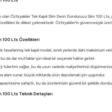
m 100 Lts
üm olan Öztiryakiler Tek Kapılı Slim Derin Dondurucu Slim 100 Lts
zellikleri ile dikkat çekmektedir. Öztiryakiler'in güvencesiyle üre
 100 Lts Özellikleri
 tasarlanmış tek kapılı model, sınırlı yerlerde dahi maksimum veri
r, bu da dar mutfaklar için ideal bir seçenek haline getirir.
i tüketimi sağlar, bu da uzun vadede maliyetlerinizi düşürmenize
ama alanı sunar; büyük miktarda ürün depolamak için uygundur.
pasitesine sahiptir, bu da ürünlerinizin güvenli bir şekilde dondur
m 100 Lts Teknik Detayları