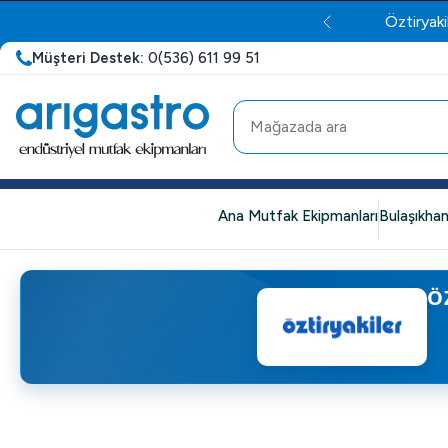
Öztiryaki
Müşteri Destek:
0(536) 611 99 51
Ana Mutfak Ekipmanları
Bulaşıkhan
Ö