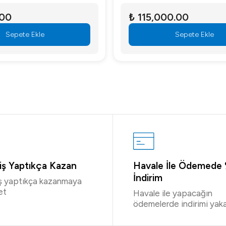
.00
₺ 115,000.00
Sepete Ekle
Sepete Ekle
riş Yaptıkça Kazan
Havale İle Ödemede
İndirim
iş yaptıkça kazanmaya
et
Havale ile yapacağın
ödemelerde indirimi yaka