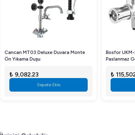
uzun vadede tazeliğini koruyarak işletmenizin kalite standa
Sıkça Sorulan Sorular
Bu derin dondurucu hangi işletmeler için uygund
Derin dondurucu, restoranlar, otel mutfakları ve catering 
Dar alanlarda kullanıma uygun mu?
Cancan MT03 Deluxe Duvara Monte
Bosfor UKM-
Ön Yıkama Duşu
Paslanmaz G
Evet, slim tasarımı sayesinde dar alanlarda rahatça kullanıl
Kafalı, No:2
₺ 9,082.23
₺ 115,50
Ürün garantisi var mı?
Sepete Ekle
Evet, Öztiryakiler ürünleri güvence altındadır ve sınırlı gar
Profesyonel mutfak ekipmanları arasında eksiksiz bir çözü
seçenekleri için web sitemizi ziyaret edin veya uzmanlarım