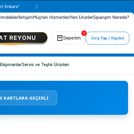
it İmkanı!
rimdekiler
İletişim
Müşteri Hizmetleri
Yeni Ürünler
Siparişim Nerede?
0
Sepetim
Giriş Yap / Kaydol
Ekipmanlar
Servis ve Teşhir Ürünleri
M KARTLARA GEÇERLİ