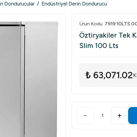
in Dondurucular
/
Endüstriyel Derin Dondurucu
Ürün Kodu
:
7919.10LTS.0
Öztiryakiler Tek 
Slim 100 Lts
₺ 63,071.02
K
1