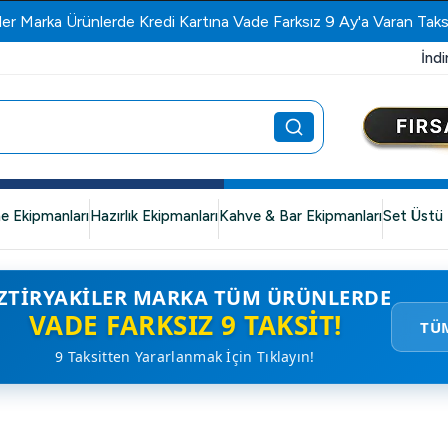
ler Marka Ürünlerde Kredi Kartına Vade Farksız 9 Ay'a Varan Taks
İndi
e Ekipmanları
Hazırlık Ekipmanları
Kahve & Bar Ekipmanları
Set Üstü 
ZTIRYAKILER MARKA TÜM ÜRÜNLERDE
VADE FARKSIZ 9 TAKSIT!
TÜ
9 Taksitten Yararlanmak İçin Tıklayın!