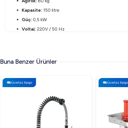
Ağırlık:
60 kg
Kapasite:
150 litre
Güç:
0,5 kW
Voltaj:
220V / 50 Hz
Malzeme:
304 kalite paslanmaz çelik
Soğutma Derecesi:
-10/-20 °C
Model:
Tezgah Altı
Buna Benzer Ürünler
Kapı Sayısı:
1
Öztiryakiler Tek Kapılı Slim Derin Dondurucu Sli
Ücretsiz Kargo
Ücretsiz Kargo
Öztiryakiler Tek Kapılı Slim Derin Dondurucu Slim 100 Lts
yerinizde bu ürüne sahip olmayı daha da kolaylaştırabilir. De
Öztiryakiler Tek Kapılı Slim Derin Dondurucu Sl
Öztiryakiler Tek Kapılı Slim Derin Dondurucu Slim 100 Lts