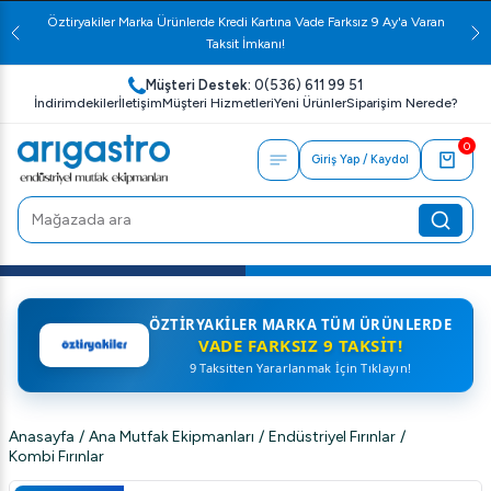
Öztiryakiler Marka Ürünlerde Kredi Kartına Vade Farksız 9 Ay'a Varan
Taksit İmkanı!
Müşteri Destek:
0(536) 611 99 51
İndirimdekiler
İletişim
Müşteri Hizmetleri
Yeni Ürünler
Siparişim Nerede?
0
Giriş Yap / Kaydol
ÖZTIRYAKILER MARKA TÜM ÜRÜNLERDE
VADE FARKSIZ 9 TAKSIT!
9 Taksitten Yararlanmak İçin Tıklayın!
Anasayfa
/
Ana Mutfak Ekipmanları
/
Endüstriyel Fırınlar
/
Kombi Fırınlar