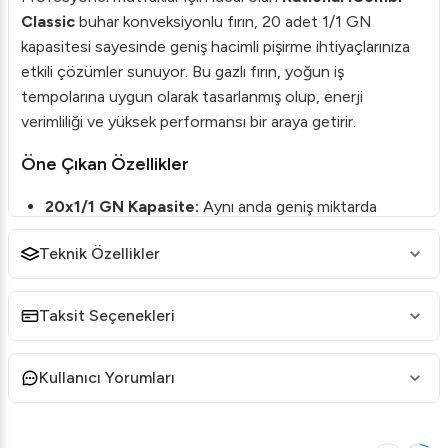
Classic
buhar konveksiyonlu fırın, 20 adet 1/1 GN
kapasitesi sayesinde geniş hacimli pişirme ihtiyaçlarınıza
etkili çözümler sunuyor. Bu gazlı fırın, yoğun iş
tempolarına uygun olarak tasarlanmış olup, enerji
verimliliği ve yüksek performansı bir araya getirir.
Öne Çıkan Özellikler
20x1/1 GN Kapasite:
Aynı anda geniş miktarda
yiyecek hazırlama imkanı sağlar.
Teknik Özellikler
Gazlı Yapı:
Enerji tasarrufu ve hızlı ısınma süresi için
idealdir.
Taksit Seçenekleri
Pişirme Teknolojisi:
Hassas kontrol sistemleri ile eşit
ve kaliteli pişirme sonuçları elde edin.
Kullanıcı Yorumları
Darbeye ve Aşınmaya Dayanıklı:
Dayanıklı yapı ile
uzun ömürlü kullanım sağlar.