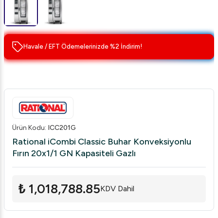
Havale / EFT Ödemelerinizde %2 İndirim!
Ürün Kodu
:
ICC201G
Rational iCombi Classic Buhar Konveksiyonlu
Fırın 20x1/1 GN Kapasiteli Gazlı
₺ 1,018,788.85
KDV Dahil