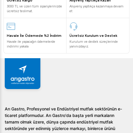
Ücretsiz Kargo
Alışveriş Yaptıkça Kazan
Sıkça Sorulan Sorular
3000 TL ve üzeri tüm siparişlerinizde
Alışveriş yaptıkça kazanmaya devam
ücretsiz teslimat.
et
1. Rational iCombi Classic fırın nasıl temizlenir?
Rational iCombi Classic fırın, kolay temizlik için
Havale İle Ödemede %2 İndirim
Ücretsiz Kurulum ve Destek
tasarlanmıştır. İç yüzeyler, temizlik işlemleri sırasında zarar
Havale ile yapacağın ödemelerde
Kurulum ve destek süreçlerinde
görmeyecek yapıdadır ve güvenle kullanılabilir.
indirimi yakala
yanınızdayız.
2. Farklı pişirme modlarını nasıl ayarlayabilirim?
Fırın üzerindeki kontrol panelinden sıcaklık ve nem
seviyelerini kolayca ayarlayarak, farklı pişirme modlarına
geçiş yapabilirsiniz.
3. Enerji tüketimi nasıl en aza indirilir?
Arı Gastro, Profesyonel ve Endüstriyel mutfak sektörünün e-
Enerji verimliliği için tasarlanmış olan bu model, doğru
ticaret platformudur. Arı Gastro'da başta yerli markaların
programlama ve kullanım alışkanlıkları ile enerji tüketimini
tamamı olmak üzere, dünya çapında endüstriyel mutfak
minimumda tutar.
sektöründe yer edinmiş yüzlerce markayı, binlerce ürünü