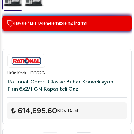
Havale / EFT Ödemelerinizde %2 İndirim!
Ürün Kodu
:
ICC62G
Rational iCombi Classic Buhar Konveksiyonlu
Fırın 6x2/1 GN Kapasiteli Gazlı
₺ 614,695.60
KDV Dahil