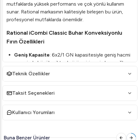
mutfaklarda yüksek performans ve çok yönlü kullanım
sunar. Rational markasının kalitesiyle birleşen bu ürün,
profesyonel mutfaklarda önemlidir.
Rational iCombi Classic Buhar Konveksiyonlu
Fırın Özellikleri
Geniş Kapasite
: 6x2/1 GN kapasitesiyle geniş hacmi
sayesinde büyük miktarda ürün pişirme imkanı sağlar.
Buhar ve Konveksiyon Fonksiyonu
: Yiyeceklerinizi
Teknik Özellikler
hem buhar hem de konveksiyon yöntemiyle
pişirebilirsiniz. Bu, özellikle hassas yiyeceklerde
Taksit Seçenekleri
homojen pişirme sağlar.
Programlanabilir
: Farklı pişirme programları
Kullanıcı Yorumları
tanımlanabilir ve hafızada saklanabilir.
Kolay Temizlik
: Kullanım sonrası hızlı ve kolay temizlik
olanağı.
Buna Benzer Ürünler