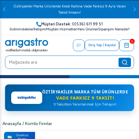
Öztiryakiler Marka Ürünlerde Kredi Kartına Vade Farksız 9 Ay'a Varan
Taksit İmkanı!
Müşteri Destek:
0(536) 611 99 51
İndirimdekiler
İletişim
Müşteri Hizmetleri
Yeni Ürünler
Siparişim Nerede?
0
Giriş Yap / Kaydol
ÖZTIRYAKILER MARKA TÜM ÜRÜNLERDE
VADE FARKSIZ 9 TAKSIT!
9 Taksitten Yararlanmak İçin Tıklayın!
Anasayfa
/
Kombi Fırınlar
Ücretsiz
Kargo