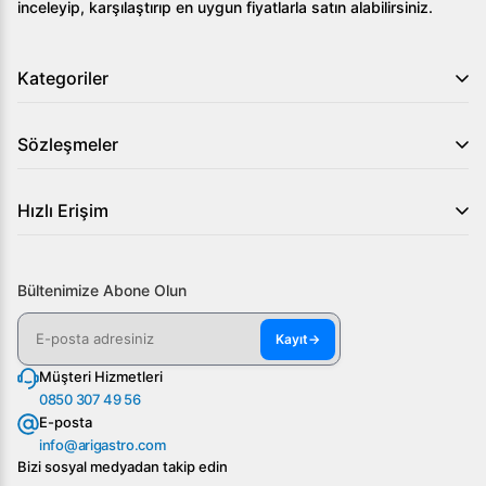
inceleyip, karşılaştırıp en uygun fiyatlarla satın alabilirsiniz.
Rational iCombi Classic Buhar Konveksiyonlu Fırın,
endüstriyel mutfaklarda etkin ve verimli bir çözüm sunar.
Geniş kapasitesi, çok yönlü fonksiyonları ve kolay
Kategoriler
kullanımı ile mutfağınızda önemli bir yere sahip olacaktır.
Sözleşmeler
Hızlı Erişim
Bültenimize Abone Olun
Kayıt
→
Müşteri Hizmetleri
0850 307 49 56
E-posta
info@arigastro.com
Bizi sosyal medyadan takip edin