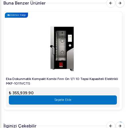
Verimli Enerji Kullanımı
: Elektrikli işletim sayesinde
Buna Benzer Ürünler
enerji tüketimini minimuma indirir.
Ücretsiz Kargo
Dayanıklılık
: Yüksek kaliteli malzemeler kullanılarak
üretilmiştir, uzun ömürlüdür.
Çok Yönlü Pişirme
: Buhar, konveksiyon ve
kombinasyon modları ile hemen her tür yemeği
pişirmenize olanak tanır.
Neden Rational iCombi Pro?
Rational iCombi Pro, teknolojisi sayesinde işletmenizin
ihtiyacına tam uygun çözümler üretir. Fırın, pişirme
Eka Dokunmatik Kompakt Kombi Fırın Gn 1/1 10 Tepsi Kapasiteli Elektrikli
sürecini kolay yönetebilmeniz için çeşitli ön programlarla
MKF-1011VCTS
gelir ve her pişirme seansında en iyi kaliteyi sunar. Rational
₺ 355,939.90
markasının profesyonel mutfak ekipmanlarındaki
Sepete Ekle
tecrübesiyle sizi en iyi şekilde destekler.
Fiyat
Fiyatı
: Lütfen fiyat bilgisi için bizimle iletişime geçiniz.
İlginizi Çekebilir