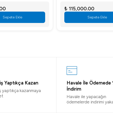
.00
₺ 115,000.00
Sepete Ekle
Sepete Ekle
riş Yaptıkça Kazan
Havale İle Ödemede
İndirim
iş yaptıkça kazanmaya
et
Havale ile yapacağın
ödemelerde indirimi yaka