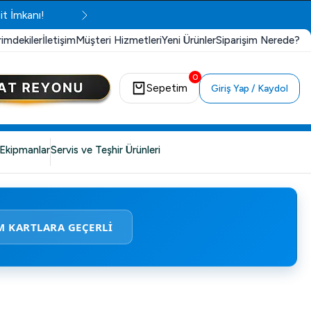
it İmkanı!
rimdekiler
İletişim
Müşteri Hizmetleri
Yeni Ürünler
Siparişim Nerede?
0
Sepetim
Giriş Yap / Kaydol
Ekipmanlar
Servis ve Teşhir Ürünleri
M KARTLARA GEÇERLİ