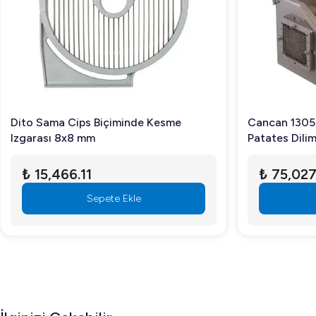
Sonuç olarak Robot Coupe Şerit Kesme Diski 2x8 mm, mutfağı
Dito Sama Cips Biçiminde Kesme
Cancan 1305
Izgarası 8x8 mm
Patates Dili
₺ 15,466.11
₺ 75,027
Sepete Ekle