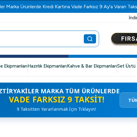
ler Marka Ürünlerde Kredi Kartına Vade Farksız 9 Ay'a Varan Taks
İndi
e Ekipmanları
Hazırlık Ekipmanları
Kahve & Bar Ekipmanları
Set Üstü 
ZTIRYAKILER MARKA TÜM ÜRÜNLERDE
VADE FARKSIZ 9 TAKSIT!
TÜ
9 Taksitten Yararlanmak İçin Tıklayın!