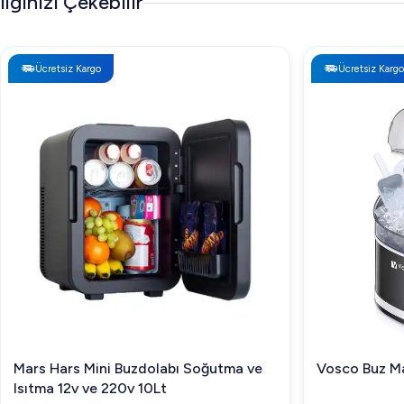
İlginizi Çekebilir
Ücretsiz Kargo
Ücretsiz Kargo
Mars Hars Mini Buzdolabı Soğutma ve
Vosco Buz Ma
Isıtma 12v ve 220v 10Lt