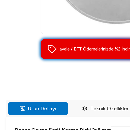
Havale / EFT Ödemelerinizde %2 İndir
Ürün Detayı
Teknik Özellikler