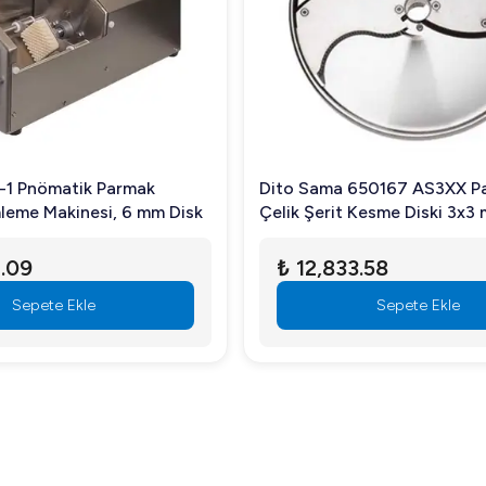
nızda işlerinizi kolaylaştıracak kaliteli bir yatırım olacaktır.
-1 Pnömatik Parmak
Dito Sama 650167 AS3XX Paslanmaz
mleme Makinesi, 6 mm Disk
Çelik Şerit Kesme Diski 3x3
.09
₺ 12,833.58
Sepete Ekle
Sepete Ekle