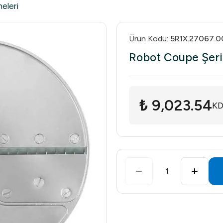
eleri
Ürün Kodu
:
5R1X.27067.0
Robot Coupe Şeri
₺ 9,023.54
KD
1