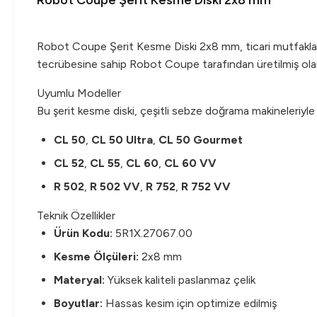
Robot Coupe Şerit Kesme Diski 2x8 mm
Robot Coupe Şerit Kesme Diski 2x8 mm, ticari mutfaklarda
tecrübesine sahip Robot Coupe tarafından üretilmiş olan 
Uyumlu Modeller
Bu şerit kesme diski, çeşitli sebze doğrama makineleriyle uy
CL 50
,
CL 50 Ultra
,
CL 50 Gourmet
CL 52
,
CL 55
,
CL 60
,
CL 60 VV
R 502
,
R 502 VV
,
R 752
,
R 752 VV
Teknik Özellikler
Ürün Kodu:
5R1X.27067.00
Kesme Ölçüleri:
2x8 mm
Materyal:
Yüksek kaliteli paslanmaz çelik
Boyutlar:
Hassas kesim için optimize edilmiş