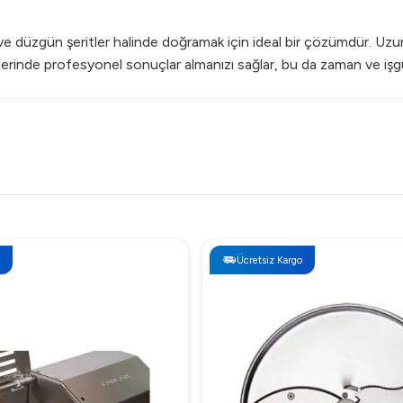
düzgün şeritler halinde doğramak için ideal bir çözümdür. Uzun 
 seferinde profesyonel sonuçlar almanızı sağlar, bu da zaman ve i
nıcı dostudur. Bakımı ve temizliği oldukça basittir, böylece hijy
eryalden üretilmiştir?
a dayanıklılık ve uzun ömür garantisi sunar.
Ücretsiz Kargo
ulaşık makinesinde yıkanarak temizlenebilir.
i kesmek için ideal bir yapıdadır.