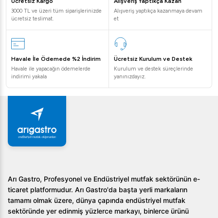
Ücretsiz Kargo
Alışveriş Yaptıkça Kazan
Hangi işletmelere uygundur?
3000 TL ve üzeri tüm siparişlerinizde
Alışveriş yaptıkça kazanmaya devam
ücretsiz teslimat.
et
Fırınlar, pastaneler, oteller, restoranlar ve yoğun üretim
yapan tüm ticari mutfaklar için idealdir.
Bosfor UHM-35T 35 Kg Hamur Yoğurma Makinesi,
Havale İle Ödemede %2 İndirim
Ücretsiz Kurulum ve Destek
yüksek performansı ve kolay kullanımı ile mutfağınızda
Havale ile yapacağın ödemelerde
Kurulum ve destek süreçlerinde
indirimi yakala
yanınızdayız.
vazgeçilmez bir yardımcı olacaktır. Profesyonel hamur
işleri için bu makineyi tercih ederek, ürün kalitenizi ve
üretim kapasitenizi artırabilirsiniz.
Arı Gastro, Profesyonel ve Endüstriyel mutfak sektörünün e-
ticaret platformudur. Arı Gastro'da başta yerli markaların
tamamı olmak üzere, dünya çapında endüstriyel mutfak
sektöründe yer edinmiş yüzlerce markayı, binlerce ürünü