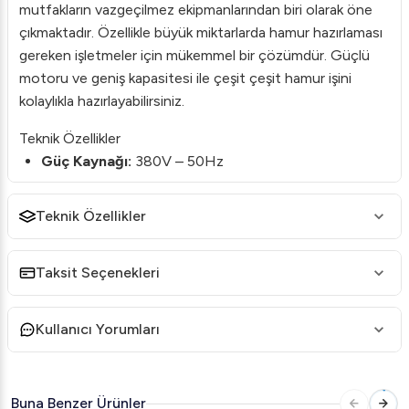
mutfakların vazgeçilmez ekipmanlarından biri olarak öne
çıkmaktadır. Özellikle büyük miktarlarda hamur hazırlaması
gereken işletmeler için mükemmel bir çözümdür. Güçlü
motoru ve geniş kapasitesi ile çeşit çeşit hamur işini
kolaylıkla hazırlayabilirsiniz.
Teknik Özellikler
Güç Kaynağı:
380V – 50Hz
Un Kapasitesi:
35 kg
Teknik Özellikler
Hamur Kapasitesi:
50 kg
Kazan Ölçüsü:
60×30 cm
Taksit Seçenekleri
Kapasite:
80 L
Motor Gücü:
0,75 Kw – 1 hp
Kullanıcı Yorumları
Net Ölçüler:
65x95x78 cm
Net Ağırlık:
85 kg
Paket Ölçüsü:
76x110x100 cm
Buna Benzer Ürünler