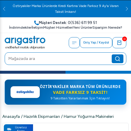
Öztiryakiler Marka Ürünlerde Kredi Kartına Vade Farksız 9 Ay'a Varan
Taksit İmkanı!
Müşteri Destek:
0(536) 611 99 51
İndirimdekiler
İletişim
Müşteri Hizmetleri
Yeni Ürünler
Siparişim Nerede?
0
Giriş Yap / Kaydol
ÖZTIRYAKILER MARKA TÜM ÜRÜNLERDE
VADE FARKSIZ 9 TAKSIT!
9 Taksitten Yararlanmak İçin Tıklayın!
Anasayfa
/
Hazırlık Ekipmanları
/
Hamur Yoğurma Makineleri
Ücretsiz
Kargo