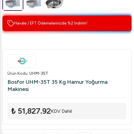
Havale / EFT Ödemelerinizde %2 İndirim!
Ürün Kodu
:
UHM-35T
Bosfor UHM-35T 35 Kg Hamur Yoğurma
Makinesi
₺ 51,827.92
KDV Dahil