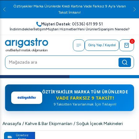
Öztiryakiler Marka Ürünlerde Kredi Kartına Vade Farksız 9 Ay'a Varan
Taksit İmkanı!
Müşteri Destek:
0(536) 611 99 51
İndirimdekiler
İletişim
Müşteri Hizmetleri
Yeni Ürünler
Siparişim Nerede?
0
Giriş Yap / Kaydol
ÖZTIRYAKILER MARKA TÜM ÜRÜNLERDE
VADE FARKSIZ 9 TAKSIT!
9 Taksitten Yararlanmak İçin Tıklayın!
Anasayfa
/
Kahve & Bar Ekipmanları
/
Soğuk İçecek Makineleri
Ücretsiz
Kargo