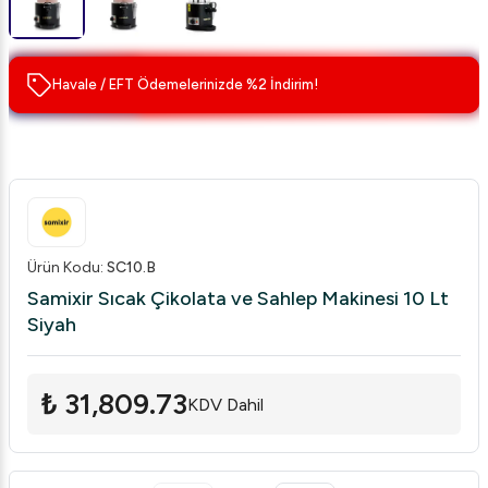
Havale / EFT Ödemelerinizde %2 İndirim!
Ürün Kodu
:
SC10.B
Samixir Sıcak Çikolata ve Sahlep Makinesi 10 Lt
Siyah
₺ 31,809.73
KDV Dahil