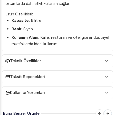
ortamlarda dahi etkili kullanım sağlar.
Ürün Özellikleri:
Kapasite:
6 litre
Renk:
Siyah
Kullanım Alanı:
Kafe, restoran ve otel gibi endüstriyel
mutfaklarda ideal kullanım.
Malzeme:
Yüksek kaliteli, dayanıklı plastik ve
paslanmaz çelik bileşenler.
Teknik Özellikler
Kolay Temizlik:
Parçaları kolayca çıkarılıp takılabilir,
bulaşık makinesinde yıkanabilir.
Taksit Seçenekleri
Sabit Isı Kontrolü:
İçeceklerinizi ideal sıcaklıkta
tutarak, lezzetini her daim korur.
Kullanıcı Yorumları
Enerji Tasarruflu:
Enerji verimliliği sağlayan yapısı ile
işletmenizin maliyetlerini düşürür.
Buna Benzer Ürünler
Kullanım Avantajları: