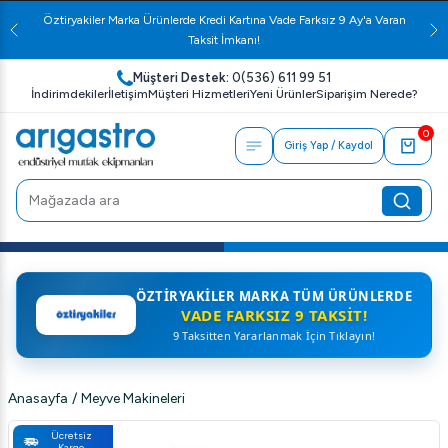
Öztiryakiler Marka Ürünlerde Kredi Kartına Vade Farksız 9 Ay'a Varan
Taksit İmkanı!
Müşteri Destek:
0(536) 611 99 51
İndirimdekiler
İletişim
Müşteri Hizmetleri
Yeni Ürünler
Siparişim Nerede?
0
Giriş Yap / Kaydol
ÖZTIRYAKILER MARKA TÜM ÜRÜNLERDE
VADE FARKSIZ 9 TAKSIT!
9 Taksitten Yararlanmak İçin Tıklayın!
Anasayfa
/
Meyve Makineleri
Ücretsiz
Kargo