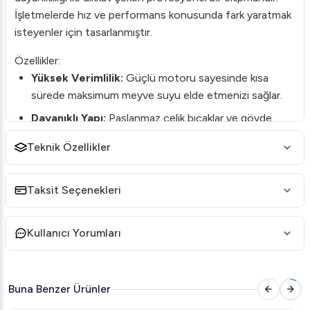
İşletmelerde hız ve performans konusunda fark yaratmak
isteyenler için tasarlanmıştır.
Özellikler:
Yüksek Verimlilik:
Güçlü motoru sayesinde kısa
sürede maksimum meyve suyu elde etmenizi sağlar.
Dayanıklı Yapı:
Paslanmaz çelik bıçaklar ve gövde
sayesinde uzun ömürlüdür.
Teknik Özellikler
Kolay Temizlik:
Dağılabilir parçalar kolaylıkla çıkartılır
ve temizlenebilir.
Taksit Seçenekleri
Geniş Besleme Ağzı:
Büyük boyutlu meyve ve
sebzeleri kesmeden sıkabilme imkanı.
Kullanıcı Yorumları
Kullanım Alanları:
Santos No 50, özellikle kafeler, restoranlar ve oteller gibi
ticari mutfaklar için ideal bir çözümdür. Müşterilerinize
Buna Benzer Ürünler
taze ve doğal meyve suyu sunarak işletmenizin kalitesini