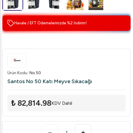
Havale / EFT Ödemelerinizde %2 İndirim!
Ürün Kodu
:
No.50
Santos No 50 Katı Meyve Sıkacağı
₺ 82,814.98
KDV Dahil
1