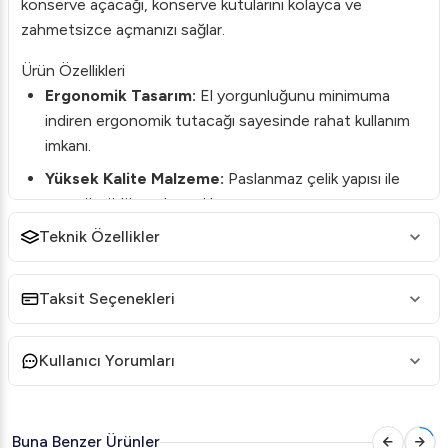
konserve açacağı, konserve kutularını kolayca ve
zahmetsizce açmanızı sağlar.
Ürün Özellikleri
Ergonomik Tasarım:
El yorgunluğunu minimuma
indiren ergonomik tutacağı sayesinde rahat kullanım
imkanı.
Yüksek Kalite Malzeme:
Paslanmaz çelik yapısı ile
uzun ömürlü ve dayanıklı.
Teknik Özellikler
Kolay Kullanım:
Kullanımı son derece basit ve etkili,
her boyuttaki konserve kutusunu açabilecek
kapasitede.
Taksit Seçenekleri
Hijyenik:
Temizlenmesi kolay, hijyenik bir mutfak
gereci.
Kullanıcı Yorumları
Neden Cancan 0303 Diamond Model?
Cancan 0303 Diamond Model, zorlu ticari mutfaklardan
ev mutfaklarına kadar geniş bir kullanım alanına sahiptir.
Buna Benzer Ürünler