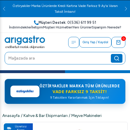
Öztiryakiler Marka Ürünlerde Kredi Kartına Vade Farksız 9 Ay'a Varan
Taksit İmkanı!
Müşteri Destek:
0(536) 611 99 51
İndirimdekiler
İletişim
Müşteri Hizmetleri
Yeni Ürünler
Siparişim Nerede?
0
Giriş Yap / Kaydol
ÖZTIRYAKILER MARKA TÜM ÜRÜNLERDE
VADE FARKSIZ 9 TAKSIT!
9 Taksitten Yararlanmak İçin Tıklayın!
Anasayfa
/
Kahve & Bar Ekipmanları
/
Meyve Makineleri
Ücretsiz
Kargo