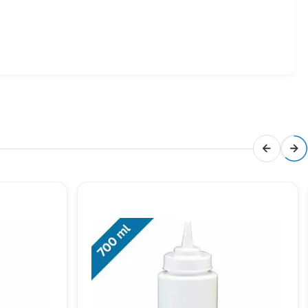
isi ve kampanyalar için bizimle iletişime geçebilir veya