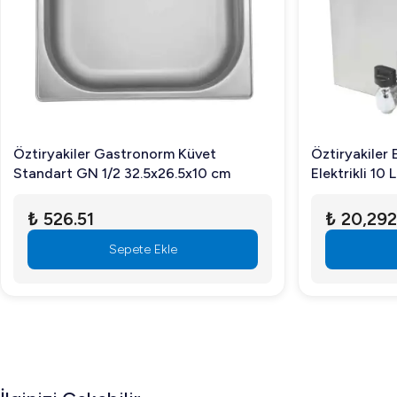
SGS TG 6040 E Tost Makinesi, restoranlar ve büyük mutfak
aynı anda daha fazla ürün hazırlamanıza olanak tanır. Dem
Ayrıca, paslanmaz çelikten üretilmiş yapısı sayesinde hijyen
tasarımlı termostatları sayesinde pişirme sürecinde tam ko
Sıkça Sorulan Sorular
Öztiryakiler Gastronorm Küvet
Öztiryakiler 
SGS TG 6040 E Tost Makinesi nasıl temizlenir?
Standart GN 1/2 32.5x26.5x10 cm
Elektrikli 10 
Paslanmaz çelik gövdesi ve demir döküm plakaları sayesind
₺ 526.51
₺ 20,292
Bu tost makinesi hangi mekanlar için uygundur?
Sepete Ekle
Restoranlar, oteller ve catering firmaları gibi yoğun kullanı
Ürünle birlikte hangi aksesuarlar gelir?
Ürün temel yapısı ile birlikte gelir, ek aksesuarlar opsiyonel
Kaliteli ve dayanıklı bir tost makinesi arıyorsanız, SGS T