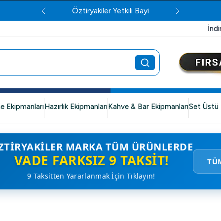
Öztiryakiler Yetkili Bayi
İndi
e Ekipmanları
Hazırlık Ekipmanları
Kahve & Bar Ekipmanları
Set Üstü 
ZTIRYAKILER MARKA TÜM ÜRÜNLERDE
VADE FARKSIZ 9 TAKSIT!
TÜ
9 Taksitten Yararlanmak İçin Tıklayın!