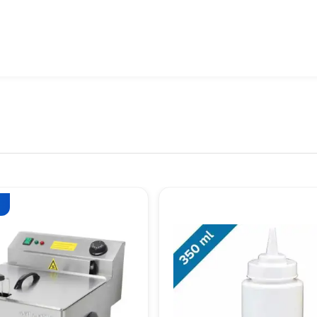
na ve tedarikçilere göre değişiklik gösterebilir. Güncel fiyat bilg
lmeli?