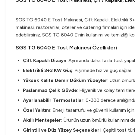
SGS TG 6040 E Tost Makinesi, Çift Kapaklı, Elek
SGS TG 6040 E Tost Makinesi, Çift Kapaklı, Elektrikli 3+3
makinesi, restoranlar, oteller ve catering firmaları için
edebilirsiniz. SGS TG 6040 E'nin kullanımı ve temizliği ko
SGS TG 6040 E Tost Makinesi Özellikleri
Çift Kapaklı Dizayn
: Aynı anda daha fazla tost yapa
Elektrikli 3+3 KW Güç
: Pişirmede hız ve güç sağlar.
Yüksek Kalite Demir Döküm Yüzeyler
: Uzun ömürlü
Paslanmaz Çelik Gövde
: Hijyenik ve kolay temizleneb
Ayarlanabilir Termostatlar
: 0-300 derece aralığınd
Özel Yalıtım
: Enerji tasarrufu ve güvenli kullanım için 
Akıllı Menteşeler
: Ürünün uzun ömürlü kullanımını de
Girintili ve Düz Yüzey Seçenekleri
: Çeşitli tost tü