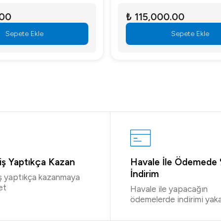
.00
₺ 115,000.00
Sepete Ekle
Sepete Ekle
riş Yaptıkça Kazan
Havale İle Ödemede
İndirim
iş yaptıkça kazanmaya
et
Havale ile yapacağın
ödemelerde indirimi yaka