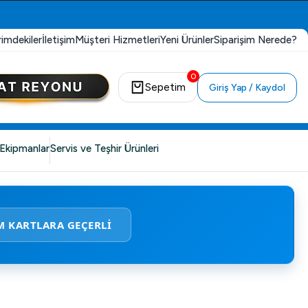
rimdekiler
İletişim
Müşteri Hizmetleri
Yeni Ürünler
Siparişim Nerede?
0
Sepetim
Giriş Yap / Kaydol
Ekipmanlar
Servis ve Teşhir Ürünleri
M KARTLARA GEÇERLİ