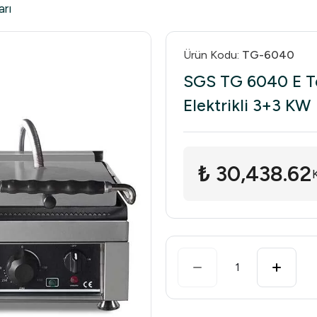
arı
Ürün Kodu
:
TG-6040
SGS TG 6040 E Tos
Elektrikli 3+3 KW
₺ 30,438.62
1