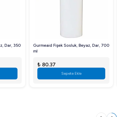
ş kullanım alanına sahip çift kapak tasarımı sayesinde
e, yiyeceklerin kolayca pişirilmesine de yardımcı olur.
en, mutfakta hızınızı artırabilirsiniz. Kullanıcı dostu
z, Dar, 350
Gurmeaid Fişek Sosluk, Beyaz, Dar, 700
ml
mizlenebilir.
₺ 80.37
Sepete Ekle
 bilgi için hemen bizimle iletişime geçin veya sipariş