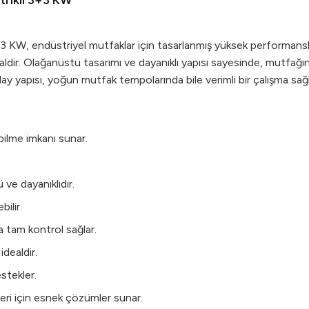
trikli 3+3 KW
 KW, endüstriyel mutfaklar için tasarlanmış yüksek performanslı bi
 idealdir. Olağanüstü tasarımı ve dayanıklı yapısı sayesinde, mut
lay yapısı, yoğun mutfak tempolarında bile verimli bir çalışma sağl
bilme imkanı sunar.
 ve dayanıklıdır.
ilir.
a tam kontrol sağlar.
idealdir.
stekler.
rleri için esnek çözümler sunar.