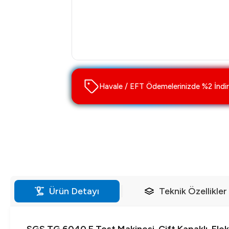
Havale / EFT Ödemelerinizde %2 İndir
Ürün Detayı
Teknik Özellikler