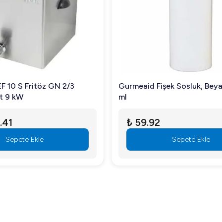
lar için vazgeçilmez bir üründür. Güçlü elektrikli yapısı ve geni
ir döküm yüzeyleri, ürünün uzun ömürlü olmasını sağlamakla birlikt
ik bir kullanım sağlar. Bu tost makinesi ile enerji tasarrufu yapark
ntrol sizin elinizde olur.
EF 10 S Fritöz GN 2/3
Gurmeaid Fişek Sosluk, Beya
Lt 9 kW
ml
e, hafif nemli bir bez ve uygun temizlik maddeleri ile kolayca te
.41
₺ 59.92
Sepete Ekle
Sepete Ekle
m alanları için idealdir.
dir ve ayrıca temin edilebilir.
G 6040 E Tost Makinesi tam size göre bir seçim olabilir. Daha fazla