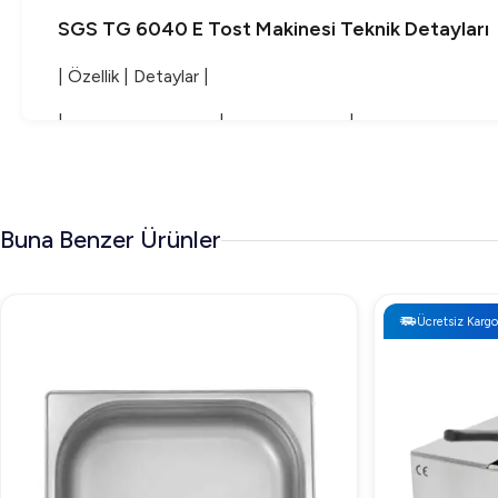
SGS TG 6040 E Tost Makinesi Teknik Detayları
| Özellik | Detaylar |
|--------------------|----------------|
| Dış Ölçüler | 64x48x28 cm |
| İç Ölçüler | 40x60 cm |
Buna Benzer Ürünler
| Güç | 6 KW / 230 V |
| Ağırlık | 65 Kg |
Ücretsiz Kargo
SGS TG 6040 E Tost Makinesi Fiyatı
SGS TG 6040 E Tost Makinesi'nin fiyatları, piyasa koşulları
web sitemizi ziyaret edebilirsiniz.
SGS TG 6040 E Tost Makinesi Neden Tercih Edi