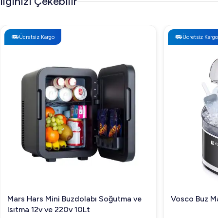
İlginizi Çekebilir
vermek için sitemizi ziyaret edin!
Ücretsiz Kargo
Ücretsiz Kargo
Mars Hars Mini Buzdolabı Soğutma ve
Vosco Buz Ma
Isıtma 12v ve 220v 10Lt