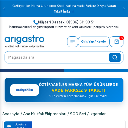
Öztiryakiler Marka Ürünlerde Kredi Kartına Vade Farksız 9 Ay'a Varan
Taksit İmkanı!
Müşteri Destek:
0(536) 611 99 51
İndirimdekiler
İletişim
Müşteri Hizmetleri
Yeni Ürünler
Siparişim Nerede?
0
Giriş Yap / Kaydol
ÖZTIRYAKILER MARKA TÜM ÜRÜNLERDE
VADE FARKSIZ 9 TAKSIT!
9 Taksitten Yararlanmak İçin Tıklayın!
Anasayfa
/
Ana Mutfak Ekipmanları
/
900 Seri
/
Izgaralar
Ücretsiz
Kargo