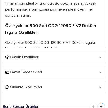
firmaları için ideal bir üründür. Bu döküm ızgara, yüksek
performansıyla tüm ızgara pişirmelerinde mükemmel
sonuçlar sunar.
Öztiryakiler 900 Seri ODG 12090 E V2 Döküm
Izgara Özellikleri
Öztiryakiler 900 Seri ODG 12090 E V2 Döküm Izgara,
birçok dikkat çekici özelliği ile öne çıkar:
Teknik Özellikler
Çift Taraflı Döküm Yüzey
: İki yönlü kullanım imkanı
sunan 130 mm özel tasarım döküm ızgara, pişirme
sırasında esneklik sağlar.
Taksit Seçenekleri
Gaz Valf Kontrolü
: Ayrı kontrol edilebilen gaz valfleri
sayesinde pişirme yüzeyinin sıcaklığı isteğe göre
Kullanıcı Yorumları
ayarlanabilir.
Çıkarılabilir ve Yıkanabilir Izgaralar
: Temizlik
sırasında rahatlık sağlamak amacıyla döküm ızgaralar
Buna Benzer Ürünler