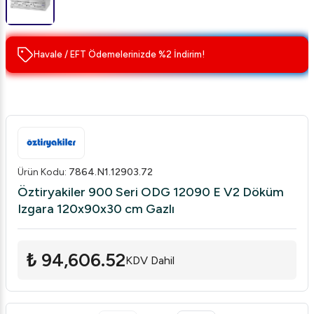
Havale / EFT Ödemelerinizde %2 İndirim!
Ürün Kodu
:
7864.N1.12903.72
Öztiryakiler 900 Seri ODG 12090 E V2 Döküm
Izgara 120x90x30 cm Gazlı
₺ 94,606.52
KDV Dahil