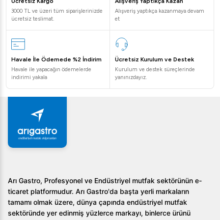
ürünü diğerlerinden ayıran bazı avantajlar:
Ücretsiz Kargo
Alışveriş Yaptıkça Kazan
3000 TL ve üzeri tüm siparişlerinizde
Alışveriş yaptıkça kazanmaya devam
ücretsiz teslimat.
Yüksek dayanıklılık ve uzun ömürlü kullanım imkanı
et
sunar.
Kullanıcı dostu tasarımı ile konforlu bir kullanım sağlar.
Havale İle Ödemede %2 İndirim
Ücretsiz Kurulum ve Destek
Enerji tasarrufunu optimize eden bir yapı sunarak
Havale ile yapacağın ödemelerde
Kurulum ve destek süreçlerinde
maliyetleri düşürmeye yardımcı olur.
indirimi yakala
yanınızdayız.
Çıkarılabilir parçaları sayesinde kolay bakım ve temizlik
imkanları sağlar.
Her türden yemek pişirme senaryosuna uygun, esnek
pişirme seçenekleri sunar.
Sıkça Sorulan Sorular
Öztiryakiler 900 Seri ızgaraya nasıl bakım
Arı Gastro, Profesyonel ve Endüstriyel mutfak sektörünün e-
yapılmalıdır?
ticaret platformudur. Arı Gastro'da başta yerli markaların
tamamı olmak üzere, dünya çapında endüstriyel mutfak
Izgaralar çıkarılabilir nitelikte olduğu için kolayca
sektöründe yer edinmiş yüzlerce markayı, binlerce ürünü