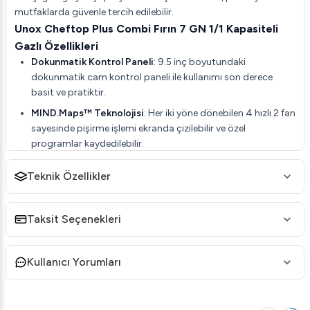
mutfaklarda güvenle tercih edilebilir.
Unox Cheftop Plus Combi Fırın 7 GN 1/1 Kapasiteli
Gazlı Özellikleri
Dokunmatik Kontrol Paneli
: 9.5 inç boyutundaki
dokunmatik cam kontrol paneli ile kullanımı son derece
basit ve pratiktir.
MIND.Maps™ Teknolojisi
: Her iki yöne dönebilen 4 hızlı 2 fan
sayesinde pişirme işlemi ekranda çizilebilir ve özel
programlar kaydedilebilir.
Otto-Matik Yıkama
: Beş farklı otomatik yıkama özelliği ile
Teknik Özellikler
pratik temizlik.
DRY.Maxi Teknolojisi
: Üç camlı yapı ve nem kontrolü ile
maksimum ürün tutarlılığı, renk ve çıtırlık sağlar.
Taksit Seçenekleri
AIR.Maxi Sistem
: Homojen sonuçlar ve daha kısa pişirme
süreleri için her iki yöne dönebilen fanlar.
Kullanıcı Yorumları
Unox Cheftop Plus Combi Fırın 7 GN 1/1 Kapasiteli
Gazlı Teknik Detayları
Kapasite
: 7 GN 1/1 tava