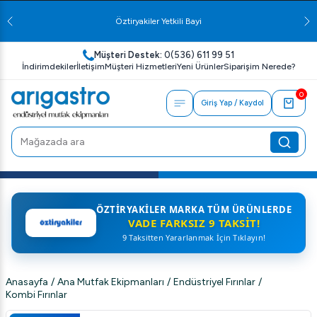
Öztiryakiler Yetkili Bayi
Müşteri Destek:
0(536) 611 99 51
İndirimdekiler
İletişim
Müşteri Hizmetleri
Yeni Ürünler
Siparişim Nerede?
0
Giriş Yap / Kaydol
ÖZTIRYAKILER MARKA TÜM ÜRÜNLERDE
VADE FARKSIZ 9 TAKSIT!
9 Taksitten Yararlanmak İçin Tıklayın!
Anasayfa
/
Ana Mutfak Ekipmanları
/
Endüstriyel Fırınlar
/
Kombi Fırınlar