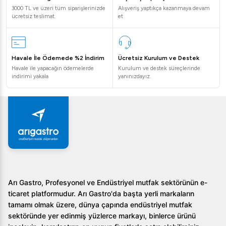
pratiklik hem de yüksek verimlilik katmak için bu ürünü
3000 TL ve üzeri tüm siparişlerinizde
Alışveriş yaptıkça kazanmaya devam
değerlendirin. Daha fazla bilgi ve özel teklifler için
ücretsiz teslimat.
et
Arıgastro'nun müşteri hizmetleriyle iletişime geçebilirsiniz.
Havale İle Ödemede %2 İndirim
Ücretsiz Kurulum ve Destek
Havale ile yapacağın ödemelerde
Kurulum ve destek süreçlerinde
indirimi yakala
yanınızdayız.
Arı Gastro, Profesyonel ve Endüstriyel mutfak sektörünün e-
ticaret platformudur. Arı Gastro'da başta yerli markaların
tamamı olmak üzere, dünya çapında endüstriyel mutfak
sektöründe yer edinmiş yüzlerce markayı, binlerce ürünü