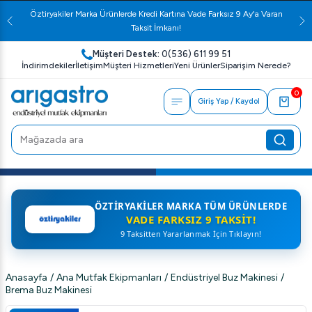
Öztiryakiler Marka Ürünlerde Kredi Kartına Vade Farksız 9 Ay'a Varan
Taksit İmkanı!
Müşteri Destek:
0(536) 611 99 51
İndirimdekiler
İletişim
Müşteri Hizmetleri
Yeni Ürünler
Siparişim Nerede?
0
Giriş Yap / Kaydol
ÖZTIRYAKILER MARKA TÜM ÜRÜNLERDE
VADE FARKSIZ 9 TAKSIT!
9 Taksitten Yararlanmak İçin Tıklayın!
Anasayfa
/
Ana Mutfak Ekipmanları
/
Endüstriyel Buz Makinesi
/
Brema Buz Makinesi