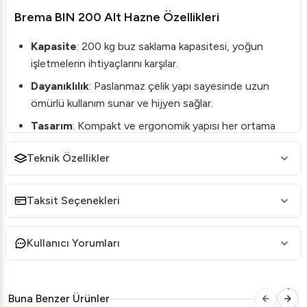
Brema BIN 200 Alt Hazne Özellikleri
Kapasite
: 200 kg buz saklama kapasitesi, yoğun
işletmelerin ihtiyaçlarını karşılar.
Dayanıklılık
: Paslanmaz çelik yapı sayesinde uzun
ömürlü kullanım sunar ve hijyen sağlar.
Tasarım
: Kompakt ve ergonomik yapısı her ortama
uyum sağlar.
Teknik Özellikler
Fonksiyonellik
: Kolay erişilebilir yapısı, buz depolama
ve kullanımını zahmetsiz hale getirir.
Taksit Seçenekleri
Brema BIN 200 Alt Hazne Teknik Detayları
Ölçüler
: 870x815x1000 mm
Kullanıcı Yorumları
Ağırlık
: 63 kg
Malzemeler
: Paslanmaz çelik dış gövde
Buna Benzer Ürünler