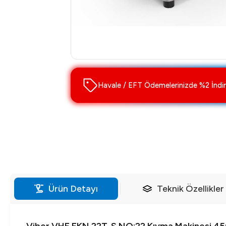
Havale / EFT Ödemelerinizde %2 İndir
Ürün Detayı
Teknik Özellikler