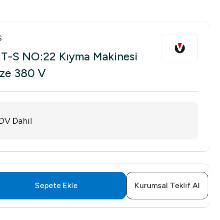
S
T-S NO:22 Kıyma Makinesi
aze 380 V
DV Dahil
Sepete Ekle
Kurumsal Teklif Al