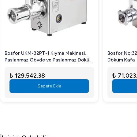
2. Trifaze güç kaynağına ihtiyacımız var mı?
Evet, makine trifaze 380 V güç ile çalışmaktadır.
3. Makine ile hangi et türleri işlenebilir?
Her türlü kırmızı ve beyaz et rahatlıkla işlenebilir. Anca
Bosfor UKM-32PT-1 Kıyma Makinesi,
Bosfor No:32
Daha fazla bilgi için ürün sayfasını ziyaret edebilir veya u
Paslanmaz Gövde ve Paslanmaz Döküm
Döküm Kafa
Kafalı, No:32, Trifaze
₺ 129,542.38
₺ 71,023
Sepete Ekle