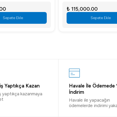
.00
₺ 115,000.00
Sepete Ekle
Sepete Ekle
riş Yaptıkça Kazan
Havale İle Ödemede
İndirim
iş yaptıkça kazanmaya
et
Havale ile yapacağın
ödemelerde indirimi yaka