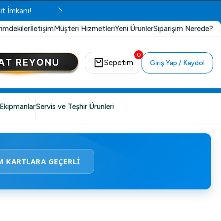
it İmkanı!
rimdekiler
İletişim
Müşteri Hizmetleri
Yeni Ürünler
Siparişim Nerede?
0
Sepetim
Giriş Yap / Kaydol
Ekipmanlar
Servis ve Teşhir Ürünleri
M KARTLARA GEÇERLİ