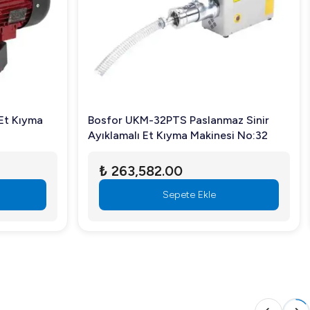
Et Kıyma
Bosfor UKM-32PTS Paslanmaz Sinir
 endüstriyel mutfaklarınızda fark yaratın!
Ayıklamalı Et Kıyma Makinesi No:32
₺ 263,582.00
Sepete Ekle