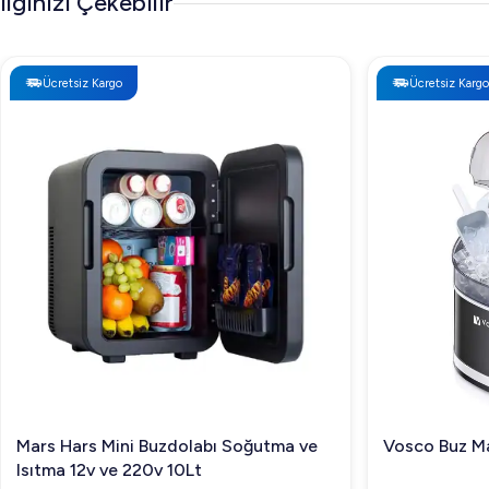
İlginizi Çekebilir
Ücretsiz Kargo
Ücretsiz Kargo
Mars Hars Mini Buzdolabı Soğutma ve
Vosco Buz Ma
Isıtma 12v ve 220v 10Lt