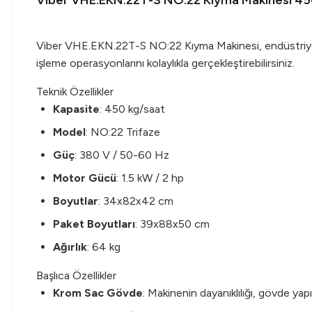
Viber VHE.EKN.22T-S NO:22 Kıyma Makinesi 45
Viber VHE.EKN.22T-S NO:22 Kıyma Makinesi, endüstriyel mu
işleme operasyonlarını kolaylıkla gerçekleştirebilirsiniz.
Teknik Özellikler
Kapasite
: 450 kg/saat
Model
: NO:22 Trifaze
Güç
: 380 V / 50-60 Hz
Motor Gücü
: 1.5 kW / 2 hp
Boyutlar
: 34x82x42 cm
Paket Boyutları
: 39x88x50 cm
Ağırlık
: 64 kg
Başlıca Özellikler
Krom Sac Gövde
: Makinenin dayanıklılığı, gövde yap