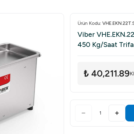
Ürün Kodu
:
VHE.EKN.22T.
Viber VHE.EKN.22
450 Kg/Saat Trif
₺ 40,211.89
K
1