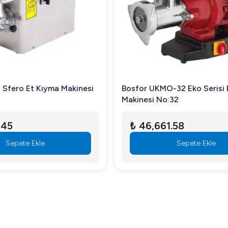
k kemiksiz et kullanılması tavsiye edilir.
 Sfero Et Kıyma Makinesi
Bosfor UKMO-32 Eko Serisi 
zman ekibimizle iletişime geçebilirsiniz. Viber kıyma makineleri ile
Makinesi No:32
.45
₺ 46,661.58
Sepete Ekle
Sepete Ekle