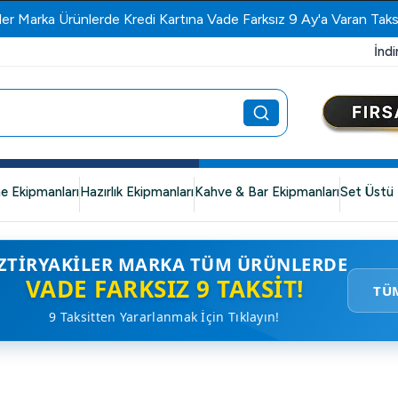
ler Marka Ürünlerde Kredi Kartına Vade Farksız 9 Ay'a Varan Taks
İndi
e Ekipmanları
Hazırlık Ekipmanları
Kahve & Bar Ekipmanları
Set Üstü 
ZTIRYAKILER MARKA TÜM ÜRÜNLERDE
VADE FARKSIZ 9 TAKSIT!
TÜ
9 Taksitten Yararlanmak İçin Tıklayın!