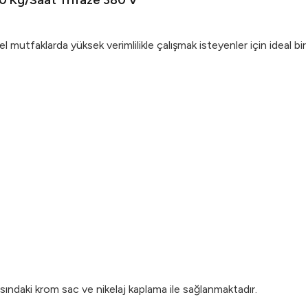
0 Kg/Saat Trifaze 380 V
tfaklarda yüksek verimlilikle çalışmak isteyenler için ideal bi
ısındaki krom sac ve nikelaj kaplama ile sağlanmaktadır.