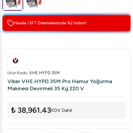
Havale / EFT Ödemelerinizde %2 İndirim!
Ürün Kodu
:
VHE.HYPD.35M
Viber VHE.HYPD.35M Pro Hamur Yoğurma
Makinesi Devirmeli 35 Kg 220 V
₺ 38,961.43
KDV Dahil