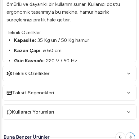
ömürlü ve dayanıklı bir kullanım sunar. Kullanıcı dostu
ergonomik tasarımıyla bu makine, hamur hazırlık
süreçlerinizi pratik hale getirir.
Teknik Özellikler
Kapasite:
35 Kg un / 50 Kg hamur
Kazan Çapı:
ø 60 cm
Güç Kaynağı:
220 V / 50 Hz
Motor Gücü:
0,55 kW / 0,75 HP
Teknik Özellikler
Ölçüler:
70 x 96 x 79 cm
Paket Ölçüleri:
82 x 108 x 95 cm
Taksit Seçenekleri
Ağırlık:
85 kg
Kullanıcı Yorumları
Neden Viber VHE.HYPD.35M?
Dayanıklı Yapı:
Paslanmaz malzeme kullanımı ile uzun
yıllar sorunsuz kullanıma uygun.
Buna Benzer Ürünler