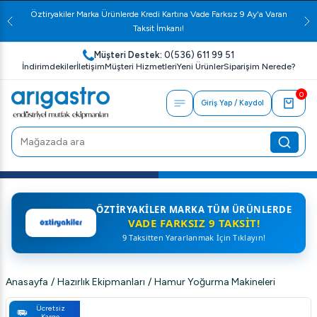
Öztiryakiler Marka Ürünlerde Kredi Kartına Vade Farksız 9 Ay'a Varan
Taksit İmkanı!
Müşteri Destek:
0(536) 611 99 51
İndirimdekiler
İletişim
Müşteri Hizmetleri
Yeni Ürünler
Siparişim Nerede?
0
Giriş Yap / Kaydol
ÖZTIRYAKILER MARKA TÜM ÜRÜNLERDE
VADE FARKSIZ 9 TAKSIT!
9 Taksitten Yararlanmak İçin Tıklayın!
Anasayfa
/
Hazırlık Ekipmanları
/
Hamur Yoğurma Makineleri
Ücretsiz
Kargo