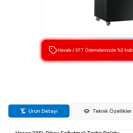
Havale / EFT Ödemelerinizde %2 İndir
Ürün Detayı
Teknik Özellikler