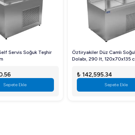
fları sayesinde kullanım kolaylığı sağlar.
ir sergileme çözümüdür.
Self Servis Soğuk Teşhir
Öztiryakiler Düz Camlı Soğu
cm
Dolabı, 290 lt, 120x70x135 
0.56
₺ 142,595.34
nar?
Sepete Ekle
Sepete Ekle
r.
e profesyonel bir görünüm sağlayın. Ürünleri kaliteli bir şekilde