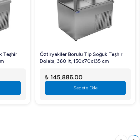
k Teşhir
Öztiryakiler Borulu Tip Soğuk Teşhir
cm
Dolabı, 360 lt, 150x70x135 cm
₺ 145,886.00
Sepete Ekle
 sergilemek ve muhafaza etmek için hemen keşfedin!