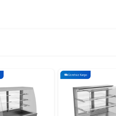
Ücretsiz Kargo
ı
 yüksek performansı dikkate alındığında oldukça rekabetçi seviyede
n Tercih Edilmeli?
çevre dostu özellikleriyle ticari alanlarda prestijli bir seçimdir. 