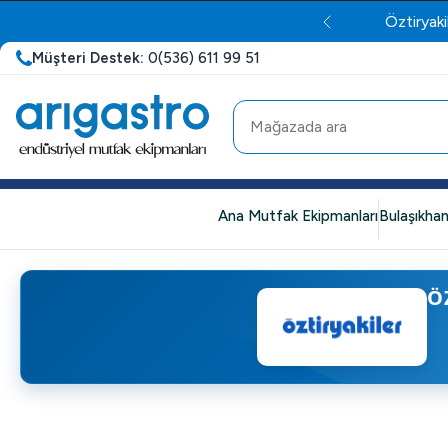
Öztiryaki
Müşteri Destek:
0(536) 611 99 51
Ana Mutfak Ekipmanları
Bulaşıkhan
Ö