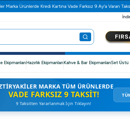
ler Marka Ürünlerde Kredi Kartına Vade Farksız 9 Ay'a Varan Taks
İndi
e Ekipmanları
Hazırlık Ekipmanları
Kahve & Bar Ekipmanları
Set Üstü 
ZTIRYAKILER MARKA TÜM ÜRÜNLERDE
VADE FARKSIZ 9 TAKSIT!
TÜ
9 Taksitten Yararlanmak İçin Tıklayın!