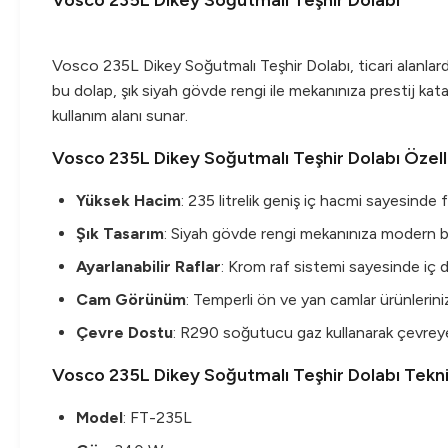
Vosco 235L Dikey Soğutmalı Teşhir Dolabı
Vosco 235L Dikey Soğutmalı Teşhir Dolabı, ticari alanlar
bu dolap, şık siyah gövde rengi ile mekanınıza prestij katar
kullanım alanı sunar.
Vosco 235L Dikey Soğutmalı Teşhir Dolabı Özelli
Yüksek Hacim
: 235 litrelik geniş iç hacmi sayesinde f
Şık Tasarım
: Siyah gövde rengi mekanınıza modern bi
Ayarlanabilir Raflar
: Krom raf sistemi sayesinde iç dü
Cam Görünüm
: Temperli ön ve yan camlar ürünlerinizi
Çevre Dostu
: R290 soğutucu gaz kullanarak çevreye 
Vosco 235L Dikey Soğutmalı Teşhir Dolabı Tekni
Model
: FT-235L