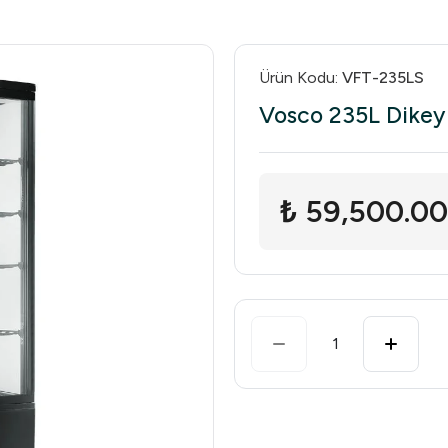
Ürün Kodu
:
VFT-235LS
Vosco 235L Dikey 
₺ 59,500.00
1