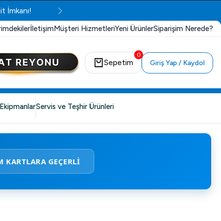
it İmkanı!
rimdekiler
İletişim
Müşteri Hizmetleri
Yeni Ürünler
Siparişim Nerede?
0
Sepetim
Giriş Yap / Kaydol
Ekipmanlar
Servis ve Teşhir Ürünleri
M KARTLARA GEÇERLİ