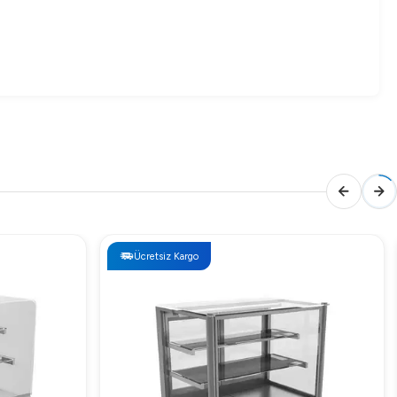
Ücretsiz Kargo
dir. Detaylı bilgi için web sitemizi ziyaret edebilirsiniz.
Ürünlerinizi 0°C ~ 12°C aralığında sabit ve güvenli bir