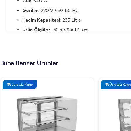
Güç
: 340 W
Gerilim
: 220 V / 50-60 Hz
Hacim Kapasitesi
: 235 Litre
Ürün Ölçüleri
: 52 x 49 x 171 cm
Ürün Ağırlığı
: 73 kg
Soğutma Aralığı
: 0°C ~ 12°C
Cam Türü
: Temperli ön ve yan camlar
Buna Benzer Ürünler
Soğutucu
: R290 çevre dostu gaz
Raflar
: Ayarlanabilir krom raf sistemi
Ücretsiz Kargo
Ücretsiz Kargo
Vosco 235L Dikey Soğutmalı Teşhir Dolabı Fiyat
Vosco 235L Dikey Soğutmalı Teşhir Dolabı fiyatı, kalite ve
Vosco 235L Dikey Soğutmalı Teşhir Dolabı Nede
Vosco 235L, sunduğu geniş sergileme alanı, şık tasarımı ve 