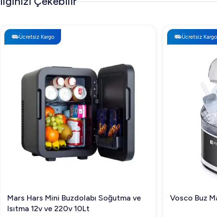
İlginizi Çekebilir
Ücretsiz Kargo
Ücretsiz Kargo
Mars Hars Mini Buzdolabı Soğutma ve
Vosco Buz Ma
Isıtma 12v ve 220v 10Lt