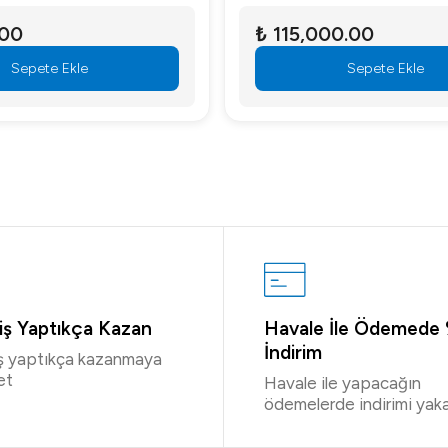
.00
₺ 115,000.00
Sepete Ekle
Sepete Ekle
riş Yaptıkça Kazan
Havale İle Ödemede
İndirim
iş yaptıkça kazanmaya
et
Havale ile yapacağın
ödemelerde indirimi yaka