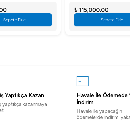
.00
₺ 115,000.00
Sepete Ekle
Sepete Ekle
riş Yaptıkça Kazan
Havale İle Ödemede
İndirim
iş yaptıkça kazanmaya
et
Havale ile yapacağın
ödemelerde indirimi yaka