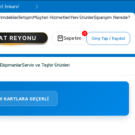
it İmkanı!
rimdekiler
İletişim
Müşteri Hizmetleri
Yeni Ürünler
Siparişim Nerede?
0
Sepetim
Giriş Yap / Kaydol
Ekipmanlar
Servis ve Teşhir Ürünleri
M KARTLARA GEÇERLİ