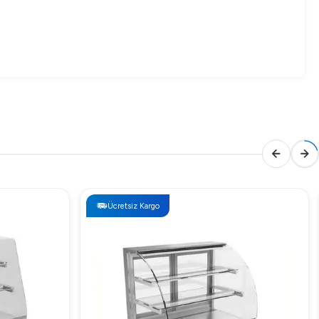
Ücretsiz Kargo
değerlendirmek için bizimle iletişime geçebilirsiniz. Her