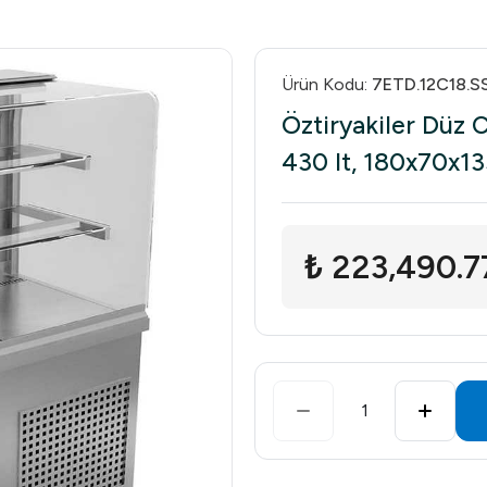
Ürün Kodu
:
7ETD.12C18.S
Öztiryakiler Düz 
430 lt, 180x70x1
₺ 223,490.7
1