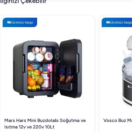
İlginizi Çekebilir
Ücretsiz Kargo
Ücretsiz Kargo
Mars Hars Mini Buzdolabı Soğutma ve
Vosco Buz Ma
Isıtma 12v ve 220v 10Lt