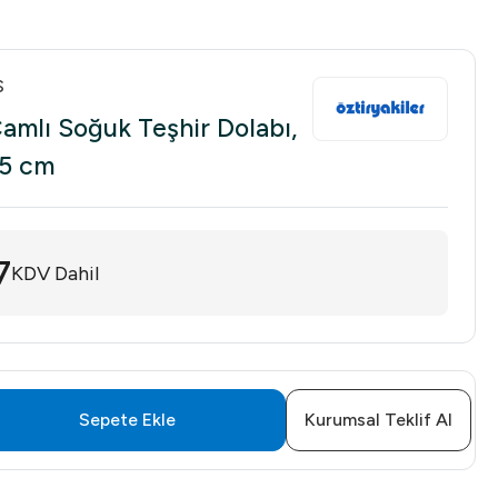
S
Camlı Soğuk Teşhir Dolabı,
35 cm
7
KDV Dahil
Sepete Ekle
Kurumsal Teklif Al