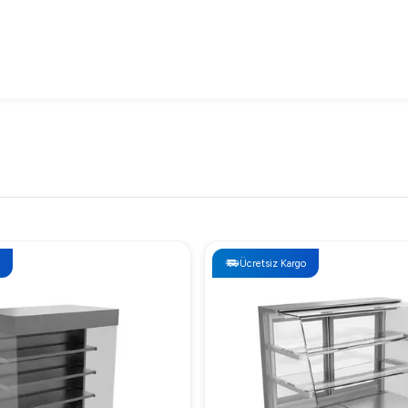
Ücretsiz Kargo
ı
135 cm için detaylı fiyat bilgisi almak ve size özel tekliflerinizi 