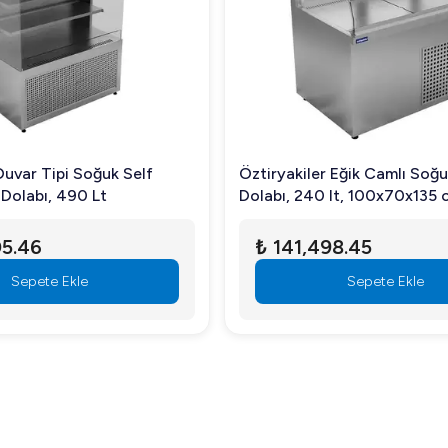
n Tercih Edilmeli?
 ve fonksiyonel yapısıyla ön plana çıkar. Kullanıcı dostu yapısı ve 
ima en taze şekilde sunabilirsiniz. Ayrıca, düşük enerji tüketimi ile 
işletmeler için uygundur?
Duvar Tipi Soğuk Self
Öztiryakiler Eğik Camlı Soğu
 Dolabı, 490 Lt
Dolabı, 240 lt, 100x70x135 
en diğer işletmeler için idealdir.
05.46
₺ 141,498.45
dır?
Sepete Ekle
Sepete Ekle
unmaktadır?
turalarını minimize ederken, etkin bir soğutma sağlar.
x135 cm ile işletmenizin sergileme kalitesini artırın. Daha fazla b