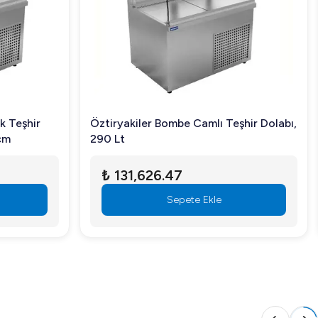
dayanıklılığı ile işletmenizde verimliliği artırır. Soğutma
işletim maliyetlerinizi azaltır.
k Teşhir
Öztiryakiler Bombe Camlı Teşhir Dolabı,
cm
290 Lt
₺ 131,626.47
Sepete Ekle
ilgi almak ve sipariş vermek için web sitemizi ziyaret