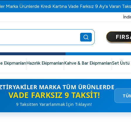
ler Marka Ürünlerde Kredi Kartına Vade Farksız 9 Ay'a Varan Taks
İndi
e Ekipmanları
Hazırlık Ekipmanları
Kahve & Bar Ekipmanları
Set Üstü 
ZTIRYAKILER MARKA TÜM ÜRÜNLERDE
VADE FARKSIZ 9 TAKSIT!
TÜ
9 Taksitten Yararlanmak İçin Tıklayın!