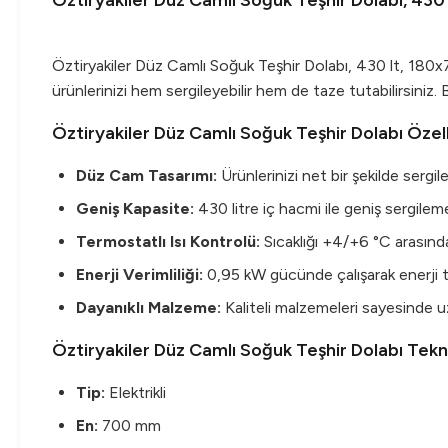
Öztiryakiler Düz Camlı Soğuk Teşhir Dolabı, 430
Öztiryakiler Düz Camlı Soğuk Teşhir Dolabı, 430 lt, 180x
ürünlerinizi hem sergileyebilir hem de taze tutabilirsiniz. B
Öztiryakiler Düz Camlı Soğuk Teşhir Dolabı Özell
Düz Cam Tasarımı:
Ürünlerinizi net bir şekilde sergil
Geniş Kapasite:
430 litre iç hacmi ile geniş sergileme
Termostatlı Isı Kontrolü:
Sıcaklığı +4/+6 °C arasında
Enerji Verimliliği:
0,95 kW gücünde çalışarak enerji t
Dayanıklı Malzeme:
Kaliteli malzemeleri sayesinde u
Öztiryakiler Düz Camlı Soğuk Teşhir Dolabı Tekn
Tip:
Elektrikli
En:
700 mm