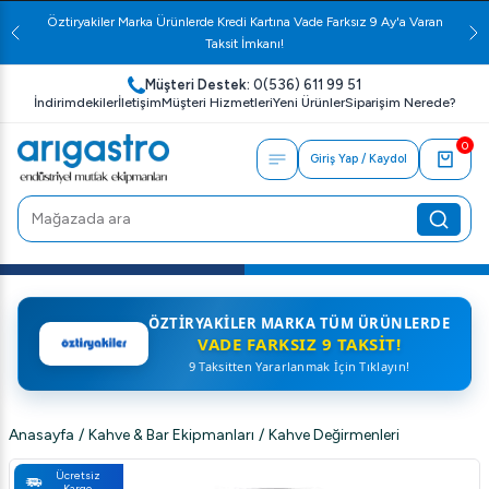
Öztiryakiler Marka Ürünlerde Kredi Kartına Vade Farksız 9 Ay'a Varan
Taksit İmkanı!
Müşteri Destek:
0(536) 611 99 51
İndirimdekiler
İletişim
Müşteri Hizmetleri
Yeni Ürünler
Siparişim Nerede?
0
Giriş Yap / Kaydol
ÖZTIRYAKILER MARKA TÜM ÜRÜNLERDE
VADE FARKSIZ 9 TAKSIT!
9 Taksitten Yararlanmak İçin Tıklayın!
Anasayfa
/
Kahve & Bar Ekipmanları
/
Kahve Değirmenleri
Ücretsiz
Kargo