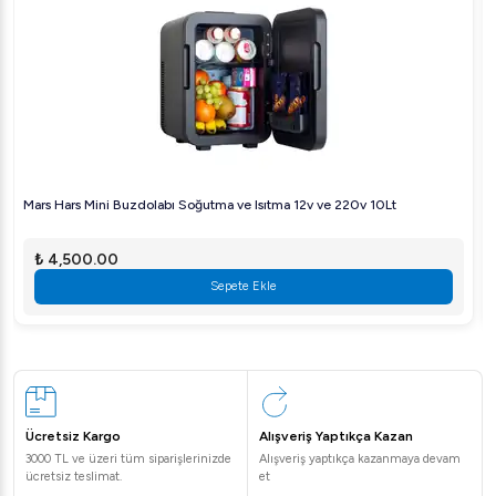
Ürün, dayanıklı ve yüksek kaliteli bileşenlerden üretilmiştir.
Bu, uzun süreli kullanımda performansını korumasını
sağlar.
3. Mutfak için uygun mu?
Evet, şık beyaz tasarımıyla her türlü mutfak
dekorasyonuna estetik bir katkı sağlar.
Mars Hars Mini Buzdolabı Soğutma ve Isıtma 12v ve 220v 10Lt
4. Cihazın temizliği kolay mı?
₺ 4,500.00
Evet, cihazın temizliği oldukça basittir ve parçaları kolayca
Sepete Ekle
çıkarılarak temizlenebilir.
Vosco KD-P25B ile her gün kahve keyfinizi optimize edin
ve her fincanda mükemmel lezzeti yakalayın!
Ücretsiz Kargo
Alışveriş Yaptıkça Kazan
3000 TL ve üzeri tüm siparişlerinizde
Alışveriş yaptıkça kazanmaya devam
ücretsiz teslimat.
et