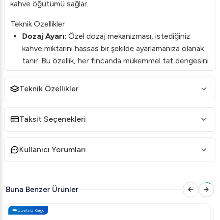
kahve öğütümü sağlar.
Teknik Özellikler
Dozaj Ayarı:
Özel dozaj mekanizması, istediğiniz
kahve miktarını hassas bir şekilde ayarlamanıza olanak
tanır. Bu özellik, her fincanda mükemmel tat dengesini
yakalamanızı sağlar.
Teknik Özellikler
Tam Otomatik Sistem:
Kullanıcı dostu otomatik
sistem, karmaşık ayarları kolaylaştırarak optimum
öğütme süresini belirler. Bu, her seferinde kaliteli bir
Taksit Seçenekleri
öğütme elde etmenize yardımcı olur.
Sessiz Çalışma:
Değirmen, minimum ses seviyesiyle
Kullanıcı Yorumları
çalışarak, sessiz bir kahve hazırlama süreci sunar. Bu
özellik, özellikle ofis ve ev ortamında pratik bir kullanım
sağlar.
Buna Benzer Ürünler
Dayanıklı Yapı:
Yüksek kaliteli bileşenlerden üretilen
cihaz, uzun ömürlü performans sunar. Vosco KD-
Ücretsiz Kargo
P25B, zamana karşı dayanıklılığını kanıtlarken, her