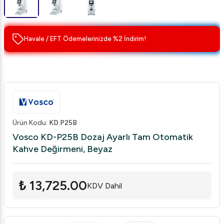
Havale / EFT Ödemelerinizde %2 İndirim!
Ürün Kodu
:
KD.P25B
Vosco KD-P25B Dozaj Ayarlı Tam Otomatik
Kahve Değirmeni, Beyaz
₺ 13,725.00
KDV Dahil