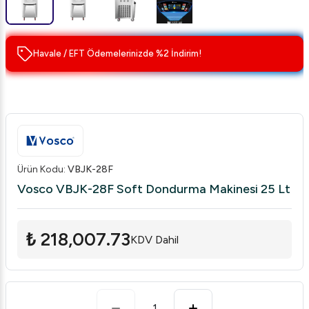
Havale / EFT Ödemelerinizde %2 İndirim!
Ürün Kodu
:
VBJK-28F
Vosco VBJK-28F Soft Dondurma Makinesi 25 Lt
₺ 218,007.73
KDV Dahil
1