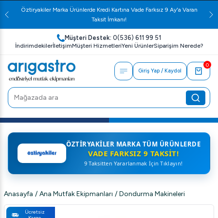
Öztiryakiler Marka Ürünlerde Kredi Kartına Vade Farksız 9 Ay'a Varan
Taksit İmkanı!
Müşteri Destek:
0(536) 611 99 51
İndirimdekiler
İletişim
Müşteri Hizmetleri
Yeni Ürünler
Siparişim Nerede?
0
Giriş Yap / Kaydol
ÖZTIRYAKILER MARKA TÜM ÜRÜNLERDE
VADE FARKSIZ 9 TAKSIT!
9 Taksitten Yararlanmak İçin Tıklayın!
Anasayfa
/
Ana Mutfak Ekipmanları
/
Dondurma Makineleri
Ücretsiz
Kargo