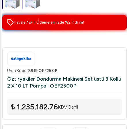
Havale / EFT Ödemelerinizde %2 İndirim!
Ürün Kodu
:
8919.OEF25.0P
Öztiryakiler Dondurma Makinesi Set üstü 3 Kollu
2 X 10 LT Pompalı OEF2500P
₺ 1,235,182.76
KDV Dahil