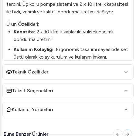
tercihi. Üç kollu pompa sistemi ve 2 x 10 litrelik kapasitesi
ile hızlı, verimli ve kaliteli dondurma üretimi sağlıyor.
Ürün Özellikleri:
Kapasite:
2 x 10 litrelik kaplar ile yüksek hacimli
dondurma üretimi.
Kullanım Kolaylığı:
Ergonomik tasarımı sayesinde set
üstü olarak kolay kurulum ve kullanım imkanı.
Pompalı Sistem:
Üç kollu pompalı sistem, karışımı
Teknik Özellikler
homojen bir şekilde dolum sağlar.
Malzeme Kalitesi:
Sağlam ve uzun ömürlü kullanım
Taksit Seçenekleri
için paslanmaz çelik gövde.
Güç Tüketimi:
Enerji tasarruflu motor ile düşük
Kullanıcı Yorumları
elektrik tüketimi.
Avantajlar:
Birden fazla çeşit dondurma yapabilme imkanı.
Buna Benzer Ürünler