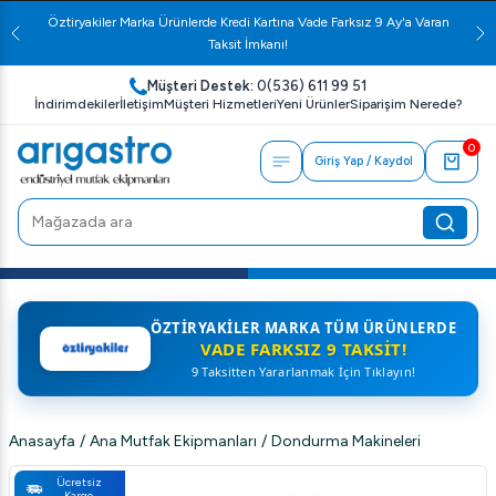
Öztiryakiler Marka Ürünlerde Kredi Kartına Vade Farksız 9 Ay'a Varan
Taksit İmkanı!
Müşteri Destek:
0(536) 611 99 51
İndirimdekiler
İletişim
Müşteri Hizmetleri
Yeni Ürünler
Siparişim Nerede?
0
Giriş Yap / Kaydol
ÖZTIRYAKILER MARKA TÜM ÜRÜNLERDE
VADE FARKSIZ 9 TAKSIT!
9 Taksitten Yararlanmak İçin Tıklayın!
Anasayfa
/
Ana Mutfak Ekipmanları
/
Dondurma Makineleri
Ücretsiz
Kargo