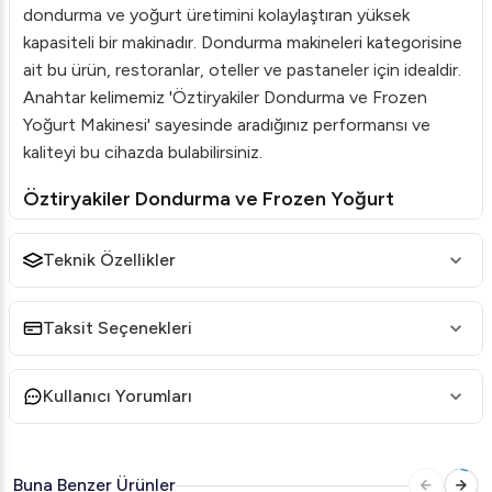
dondurma ve yoğurt üretimini kolaylaştıran yüksek
kapasiteli bir makinadır. Dondurma makineleri kategorisine
ait bu ürün, restoranlar, oteller ve pastaneler için idealdir.
Anahtar kelimemiz 'Öztiryakiler Dondurma ve Frozen
Yoğurt Makinesi' sayesinde aradığınız performansı ve
kaliteyi bu cihazda bulabilirsiniz.
Öztiryakiler Dondurma ve Frozen Yoğurt
Makinesi Özellikleri
Teknik Özellikler
Yüksek Kapasite
: Saatte 33,75 kg ürün üretme
kapasitesine sahiptir.
Taksit Seçenekleri
Elektrikli Çalışma
: Modern elektrikli motor yapısıyla
güvenli ve sürekli bir çalışma sunar.
Kullanıcı Yorumları
3 Kollu Karıştırıcı
: Homojen bir karışım sağlamak için
üç kolla hızlı ve etkin bir karıştırma sağlar.
Çift Tank
: 2 x 15 litre kapasiteli çift tank ile seri
Buna Benzer Ürünler