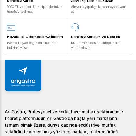
Ücretsiz Kargo
Alışveriş Yaptıkça Kazan
3000 TL ve üzeri tüm siparişlerinizde
Alışveriş yaptıkça kazanmaya devam
Soru 1: Bu makineyi hangi tür işletmeler satın almalı?
ücretsiz teslimat.
et
Dondurma ve frozen yoğurt makinesi, restoranlar, oteller,
fırın ve pastaneler için idealdir.
Havale İle Ödemede %2 İndirim
Ücretsiz Kurulum ve Destek
Soru 2: Enerji tüketimi nasıldır?
Havale ile yapacağın ödemelerde
Kurulum ve destek süreçlerinde
indirimi yakala
yanınızdayız.
2.7 kW güç tüketimi ile enerji verimli bir cihazdır, bu da
işletme maliyetlerinde tasarruf sağlar.
Soru 3: Bakımı nasıl yapılır?
Makine parçaları kolay sökülüp temizlenebilir, düzenli
bakım için üretici talimatları takip edilmelidir.
Endüstriyel mutfaklar için tasarlanan Öztiryakiler
Arı Gastro, Profesyonel ve Endüstriyel mutfak sektörünün e-
Dondurma ve Frozen Yoğurt Makinesi ile işletmenizin
ticaret platformudur. Arı Gastro'da başta yerli markaların
dondurma ve yoğurt ihtiyaçlarını en iyi şekilde
tamamı olmak üzere, dünya çapında endüstriyel mutfak
karşılayabilirsiniz. Bu ürün, yüksek verimlilik ve dayanıklılık
sektöründe yer edinmiş yüzlerce markayı, binlerce ürünü