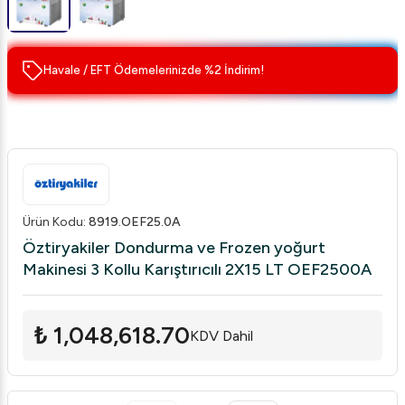
Havale / EFT Ödemelerinizde %2 İndirim!
Ürün Kodu
:
8919.OEF25.0A
Öztiryakiler Dondurma ve Frozen yoğurt
Makinesi 3 Kollu Karıştırıcılı 2X15 LT OEF2500A
₺ 1,048,618.70
KDV Dahil