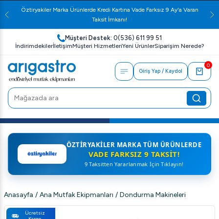
Öztiryakiler Marka Ürünlerde Kredi Kartına Vade Farksız 9 Ay'a Varan
Taksit İmkanı!
Müşteri Destek:
0(536) 611 99 51
İndirimdekiler
İletişim
Müşteri Hizmetleri
Yeni Ürünler
Siparişim Nerede?
0
Giriş Yap / Kaydol
ÖZTIRYAKILER MARKA TÜM ÜRÜNLERDE
VADE FARKSIZ 9 TAKSIT!
9 Taksitten Yararlanmak İçin Tıklayın!
Anasayfa
/
Ana Mutfak Ekipmanları
/
Dondurma Makineleri
Ücretsiz
Kargo