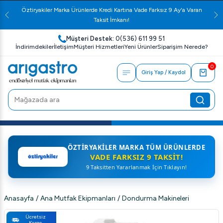
Öztiryakiler Marka Ürünlerde Kredi Kartına Vade Farksız 9 Ay'a Varan
Taksit İmkanı!
Müşteri Destek:
0(536) 611 99 51
İndirimdekiler
İletişim
Müşteri Hizmetleri
Yeni Ürünler
Siparişim Nerede?
0
Giriş Yap / Kaydol
ÖZTIRYAKILER MARKA TÜM ÜRÜNLERDE
VADE FARKSIZ 9 TAKSIT!
9 Taksitten Yararlanmak İçin Tıklayın!
Anasayfa
/
Ana Mutfak Ekipmanları
/
Dondurma Makineleri
Ücretsiz
Kargo