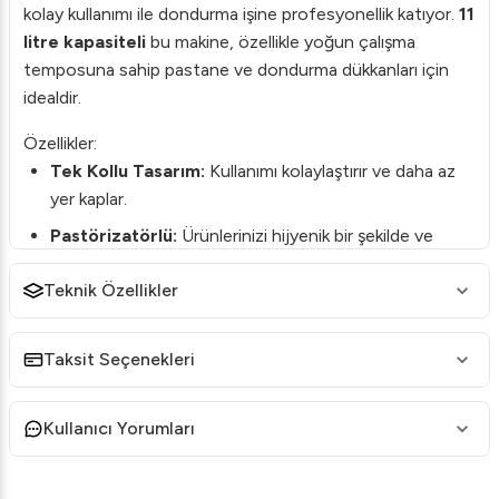
kolay kullanımı ile dondurma işine profesyonellik katıyor.
11
litre kapasiteli
bu makine, özellikle yoğun çalışma
temposuna sahip pastane ve dondurma dükkanları için
idealdir.
Özellikler:
Tek Kollu Tasarım:
Kullanımı kolaylaştırır ve daha az
yer kaplar.
Pastörizatörlü:
Ürünlerinizi hijyenik bir şekilde ve
sağlık standartlarına uygun olarak hazırlar.
Teknik Özellikler
Pompalı Karıştırıcı:
Homojen bir karışım sağlar,
dondurmaların kıvamını mükemmel hale getirir.
Taksit Seçenekleri
Dayanıklı Yapı:
Uzun süreli performans için kaliteli
malzemeler ile üretilmiştir.
Kullanıcı Yorumları
Enerji Tasarruflu:
Yüksek verimlilikle çalışırken enerji
tüketimini minimumda tutar.