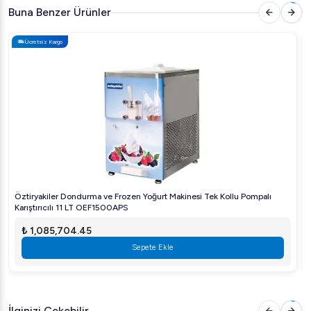
Kullanım Alanları:
Buna Benzer Ürünler
Endüstriyel mutfaklar
Pastaneler
Ücretsiz Kargo
Dondurma kafeleri
Oteller ve restoranlar
Öztiryakiler dondurma makinesi, işletmenizin üretim
kapasitesini artırarak daha fazla müşteriye hizmet
vermenizi sağlar.
Siparişinizi şimdi verin
ve lezzetli
dondurmalar hazırlamaya başlayın!
Öztiryakiler Dondurma ve Frozen Yoğurt Makinesi Tek Kollu Pompalı
Karıştırıcılı 11 LT OEF1500APS
₺ 1,085,704.45
Sepete Ekle
İlginizi Çekebilir