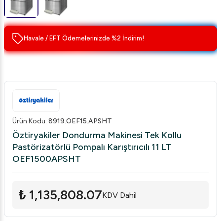
Havale / EFT Ödemelerinizde %2 İndirim!
Ürün Kodu
:
8919.OEF15.APSHT
Öztiryakiler Dondurma Makinesi Tek Kollu
Pastörizatörlü Pompalı Karıştırıcılı 11 LT
OEF1500APSHT
₺ 1,135,808.07
KDV Dahil