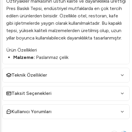
Öztiryakiler markasının üstün kalite ve dayanıklılıkla ürettiği
Pres Baskılı Tepsi, endüstriyel mutfaklarda en çok tercih
edilen ürünlerden birisidir. Özellikle otel, restoran, kafe
gibi işletmelerde yaygın olarak kullanılmaktadır. Bu kapaklı
tepsi, yüksek kaliteli malzemelerden üretilmiş olup, uzun
yıllar boyunca kullanılabilecek dayanıklılıkta tasarlanmıştır.
Ürün Özellikleri
Malzeme:
Paslanmaz çelik
Kalınlık:
0.80 mm
Teknik Özellikler
Ölçüler:
50x70x8 cm
Ağırlık:
5.3 kg
Taksit Seçenekleri
Hacim:
27 litre
Saplı ve Kapaklı
tasarımı ile kolay taşıma ve saklama
Kullanıcı Yorumları
Teknik Özellikler
En:
500 mm