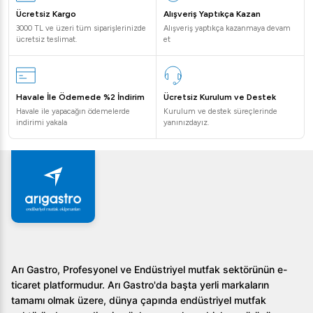
Toplam ağırlık 5.3 kg olup, saplı yapısı sayesinde kolay
Ücretsiz Kargo
Alışveriş Yaptıkça Kazan
taşınabilir.
3000 TL ve üzeri tüm siparişlerinizde
Alışveriş yaptıkça kazanmaya devam
ücretsiz teslimat.
et
Öztiryakiler Pres Baskılı Tepsi, kapaklı ve saplı tasarımı
sayesinde endüstriyel mutfaklarda en iyi yardımcınız
olacak. Sağladığı konfor ve pratiklik ile daha verimli bir
Havale İle Ödemede %2 İndirim
Ücretsiz Kurulum ve Destek
mutfak deneyimi için hemen sahip olun!
Havale ile yapacağın ödemelerde
Kurulum ve destek süreçlerinde
indirimi yakala
yanınızdayız.
Arı Gastro, Profesyonel ve Endüstriyel mutfak sektörünün e-
ticaret platformudur. Arı Gastro'da başta yerli markaların
tamamı olmak üzere, dünya çapında endüstriyel mutfak