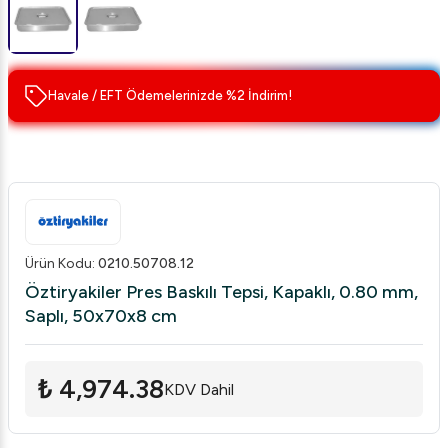
Havale / EFT Ödemelerinizde %2 İndirim!
Ürün Kodu
:
0210.50708.12
Öztiryakiler Pres Baskılı Tepsi, Kapaklı, 0.80 mm,
Saplı, 50x70x8 cm
₺ 4,974.38
KDV Dahil