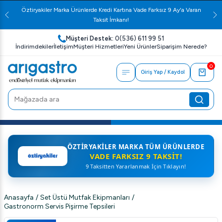
Öztiryakiler Marka Ürünlerde Kredi Kartına Vade Farksız 9 Ay'a Varan
Taksit İmkanı!
Müşteri Destek:
0(536) 611 99 51
İndirimdekiler
İletişim
Müşteri Hizmetleri
Yeni Ürünler
Siparişim Nerede?
0
Giriş Yap / Kaydol
ÖZTIRYAKILER MARKA TÜM ÜRÜNLERDE
VADE FARKSIZ 9 TAKSIT!
9 Taksitten Yararlanmak İçin Tıklayın!
Anasayfa
/
Set Üstü Mutfak Ekipmanları
/
Gastronorm Servis Pişirme Tepsileri