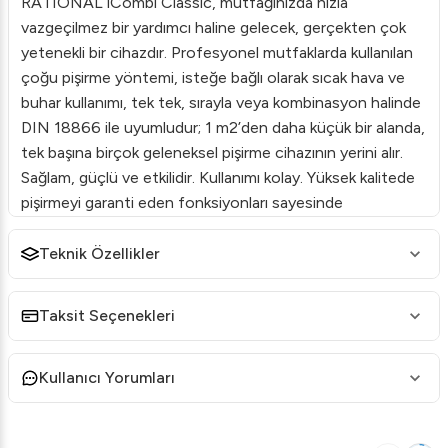
RATIONAL iCombi Classic, mutfağınızda hızla
vazgeçilmez bir yardımcı haline gelecek, gerçekten çok
yetenekli bir cihazdır. Profesyonel mutfaklarda kullanılan
çoğu pişirme yöntemi, isteğe bağlı olarak sıcak hava ve
buhar kullanımı, tek tek, sırayla veya kombinasyon halinde
DIN 18866 ile uyumludur; 1 m2’den daha küçük bir alanda,
tek başına birçok geleneksel pişirme cihazının yerini alır.
Sağlam, güçlü ve etkilidir. Kullanımı kolay. Yüksek kalitede
pişirmeyi garanti eden fonksiyonları sayesinde
etkileyicidir.
Teknik Özellikler
Teknik Özellikler
Kapasite: 6 x 1/1 GN
Taksit Seçenekleri
Günlük yemek sayısı: 30–100
Boylamasına raf: 1/1, 1/2, 2/3, 1/3, 2/8 GN
Kullanıcı Yorumları
Genişlik: 850 mm
Derinlik: 842 mm