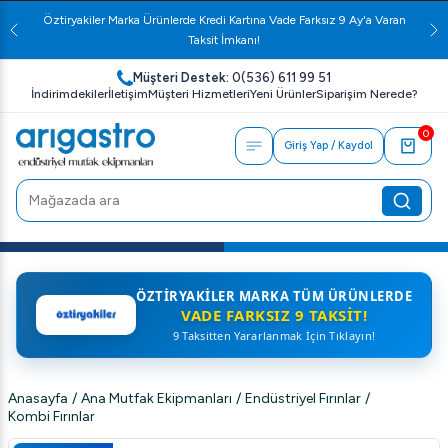
Öztiryakiler Marka Ürünlerde Kredi Kartına Vade Farksız 9 Ay'a Varan
Taksit İmkanı!
Müşteri Destek:
0(536) 611 99 51
İndirimdekiler
İletişim
Müşteri Hizmetleri
Yeni Ürünler
Siparişim Nerede?
0
Giriş Yap / Kaydol
ÖZTIRYAKILER MARKA TÜM ÜRÜNLERDE
VADE FARKSIZ 9 TAKSIT!
9 Taksitten Yararlanmak İçin Tıklayın!
Anasayfa
/
Ana Mutfak Ekipmanları
/
Endüstriyel Fırınlar
/
Kombi Fırınlar