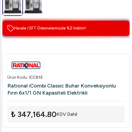
Havale / EFT Ödemelerinizde %2 İndirim!
Ürün Kodu
:
ICC61E
Rational iCombi Classic Buhar Konveksiyonlu
Fırın 6x1/1 GN Kapasiteli Elektrikli
₺ 347,164.80
KDV Dahil