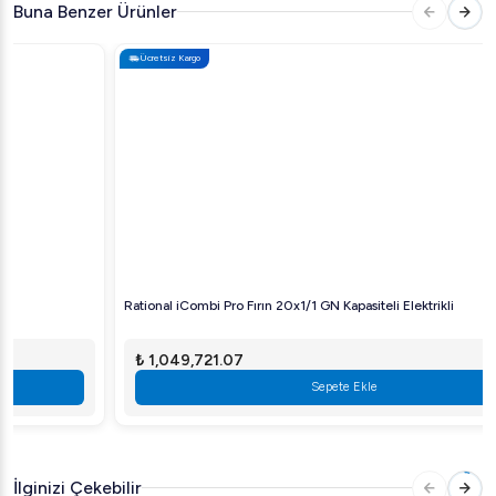
Buna Benzer Ürünler
Yükseklik: 754 mm
Ücretsiz Kargo
Ağırlık: 93 kg
Bağlantı değeri: 10,8 kW
Sigorta: 3 x 16 A
Elektrik şebeke bağlantısı: 3 NAC 400 V
Kuru hava gücü: 10,3 kW
Buhar gücü: 9 kW
Rational iCombi Pro Fırın 20x1/1 GN Kapasiteli Elektrikli
₺ 1,049,721.07
Sepete Ekle
İlginizi Çekebilir