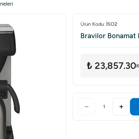
neleri
Ürün Kodu
:
İSO2
Bravilor Bonamat 
₺ 23,857.30
K
1