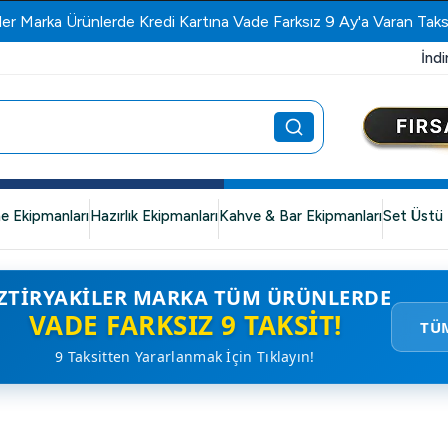
Öztiryakiler Yetkili Bayi
İndi
e Ekipmanları
Hazırlık Ekipmanları
Kahve & Bar Ekipmanları
Set Üstü 
ZTIRYAKILER MARKA TÜM ÜRÜNLERDE
VADE FARKSIZ 9 TAKSIT!
TÜ
9 Taksitten Yararlanmak İçin Tıklayın!