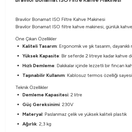
Bravilor Bonamat ISO Filtre Kahve Makinesi
Bravilor Bonamat ISO Filtre Kahve Makinesi
Bravilor Bonamat ISO filtre kahve makinesi, günlük kahve 
Öne Çıkan Özellikler
Kaliteli Tasarım
: Ergonomik ve şık tasarım, dayanıklı 
Yüksek Kapasite
: Bir seferde 2 litreye kadar kahve 
Hızlı Demleme
: Dakikalar içinde lezzetli bir fincan k
Taşınabilir Kullanım
: Kablosuz termos özelliği sayesi
Teknik Özellikler
Demleme Kapasitesi
: 2 litre
Güç Gereksinimi
: 230V
Materyal
: Paslanmaz çelik ve yüksek kaliteli plastik
Ağırlık
: 2,3 kg