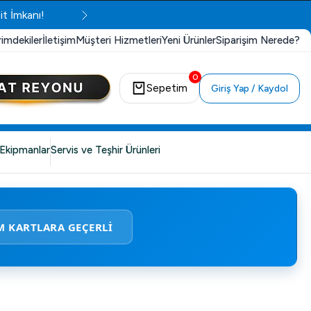
rimdekiler
İletişim
Müşteri Hizmetleri
Yeni Ürünler
Siparişim Nerede?
0
Sepetim
Giriş Yap / Kaydol
Ekipmanlar
Servis ve Teşhir Ürünleri
M KARTLARA GEÇERLİ