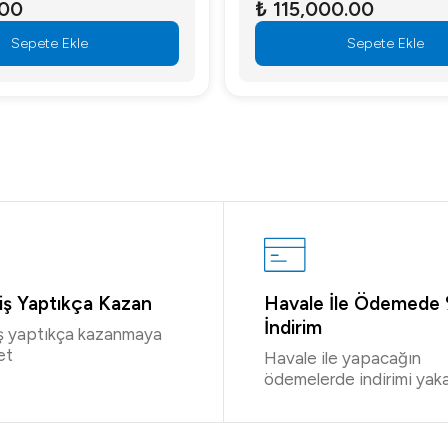
.00
₺ 115,000.00
Sepete Ekle
Sepete Ekle
riş Yaptıkça Kazan
Havale İle Ödemede
İndirim
iş yaptıkça kazanmaya
et
Havale ile yapacağın
ödemelerde indirimi yaka