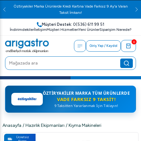
Öztiryakiler Marka Ürünlerde Kredi Kartına Vade Farksız 9 Ay'a Varan
Taksit İmkanı!
Müşteri Destek:
0(536) 611 99 51
İndirimdekiler
İletişim
Müşteri Hizmetleri
Yeni Ürünler
Siparişim Nerede?
0
Giriş Yap / Kaydol
ÖZTIRYAKILER MARKA TÜM ÜRÜNLERDE
VADE FARKSIZ 9 TAKSIT!
9 Taksitten Yararlanmak İçin Tıklayın!
Anasayfa
/
Hazırlık Ekipmanları
/
Kıyma Makineleri
Ücretsiz
Kargo