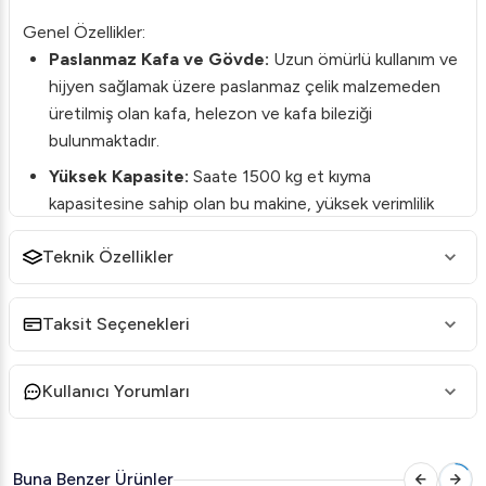
Genel Özellikler:
Paslanmaz Kafa ve Gövde:
Uzun ömürlü kullanım ve
hijyen sağlamak üzere paslanmaz çelik malzemeden
üretilmiş olan kafa, helezon ve kafa bileziği
bulunmaktadır.
Yüksek Kapasite:
Saate 1500 kg et kıyma
kapasitesine sahip olan bu makine, yüksek verimlilik
sunar.
Teknik Özellikler
Gelişmiş Motor Gücü:
5,5 Kw – 7,5 hp gücündeki
motor, 217 rpm'ye kadar hızla çalışır.
Taksit Seçenekleri
İleri-Geri Çalışma Sistemi:
Kullanıcı dostu ve güvenli
çalışma sağlar.
Kullanıcı Yorumları
Paslanmaz Ayaklar:
Makinenin tekerlekli yapısı kolay
hareket ettirme imkanı sunar.
Teknik Özellikler:
Buna Benzer Ürünler