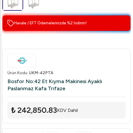
Havale / EFT Ödemelerinizde %2 İndirim!
Ürün Kodu
:
UKM-42PTA
Bosfor No:42 Et Kıyma Makinesi Ayaklı
Paslanmaz Kafa Trifaze
₺ 242,850.83
KDV Dahil